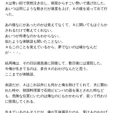
Ａは青い顔で突然泣き出し、病室からすごい勢いで逃げ出した。
あいつは同じような動きだが速度を上げ、Ａの後を追って出て行
った。
あの後なにがあったのかは覚えてなくて、Ａに聞いてもはぐらか
されるだけで教えてくれない。
あいつが何者なのかもわからない。
似たような体験談も聞いたことない。
Ａもこのことを覚えているから、夢でないのは確かなんだ
が・・・。
結局俺は、その日以後急速に回復して、数日後には退院した。
今俺が生きてるのは、多分Ａのおかげなんだと思う。
ここまでが体験談。
余談だが、Ａはこれ以外にも何かと俺を助けてくれて、犬に襲わ
れた時や、韓国料理屋で石焼ビビンバの器を落とされた時など
も、危険な位置にいたのは俺なのにもかかわらず、庇って代わり
に怪我してくれる。
生きているのもそうだが、俺が五体満足なのも、実はＡのおかげ