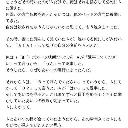
ちょうどその時いたのがＡだけで、俺はそれを指さして必死にＡ
に訴えた。
何回かの方向転換を終えたそいつは、俺のベッドの方向に移動し
てきた。
自分は殺されちゃうんじゃないかと思って、もう泣きまくった。
その時、困った顔をして見ていたＡが、泣いてる俺にしがみ付い
て、「Ａ！Ａ！」ってなぜか自分の名前を叫ぶんだ。
俺は（゜д゜）ポカーン状態だったが、Ａが「返事してくださ
い」って言うから、「うん」って返事した。
そうしたら、なぜかあいつの進行止まったんだ。
それからＡは、「Ｂって呼んでください」っていうから、Ａに向
かって「Ｂ？」って言うと、Ａが「はい」って返事した。
そしてあいつを見ると、これまでずっと目玉をめちゃくちゃに動
かしていたあいつの視線が定まっていた。
Ａに向かって。
Ａとあいつの目が合っていたようだから、あの瞬間きっとＡにも
あいつが見えていたんだと思う。