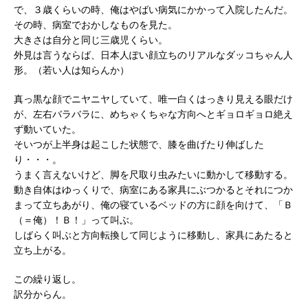
で、３歳くらいの時、俺はやばい病気にかかって入院したんだ。
その時、病室でおかしなものを見た。
大きさは自分と同じ三歳児くらい。
外見は言うならば、日本人ぽい顔立ちのリアルなダッコちゃん人
形。（若い人は知らんか）
真っ黒な顔でニヤニヤしていて、唯一白くはっきり見える眼だけ
が、左右バラバラに、めちゃくちゃな方向へとギョロギョロ絶え
ず動いていた。
そいつが上半身は起こした状態で、膝を曲げたり伸ばした
り・・・。
うまく言えないけど、脚を尺取り虫みたいに動かして移動する。
動き自体はゆっくりで、病室にある家具にぶつかるとそれにつか
まって立ちあがり、俺の寝ているベッドの方に顔を向けて、「Ｂ
（＝俺）！Ｂ！」って叫ぶ。
しばらく叫ぶと方向転換して同じように移動し、家具にあたると
立ち上がる。
この繰り返し。
訳分からん。