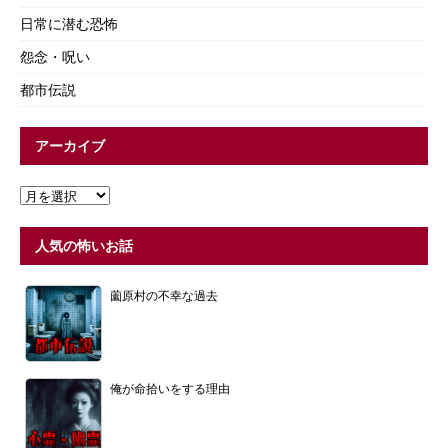
日常に潜む恐怖
怨念・呪い
都市伝説
アーカイブ
人気の怖いお話
薗原村の不幸な過去
俺が命拾いをする理由