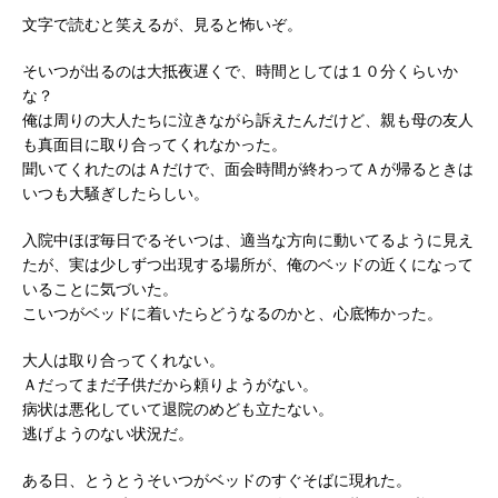
文字で読むと笑えるが、見ると怖いぞ。
そいつが出るのは大抵夜遅くで、時間としては１０分くらいか
な？
俺は周りの大人たちに泣きながら訴えたんだけど、親も母の友人
も真面目に取り合ってくれなかった。
聞いてくれたのはＡだけで、面会時間が終わってＡが帰るときは
いつも大騒ぎしたらしい。
入院中ほぼ毎日でるそいつは、適当な方向に動いてるように見え
たが、実は少しずつ出現する場所が、俺のベッドの近くになって
いることに気づいた。
こいつがベッドに着いたらどうなるのかと、心底怖かった。
大人は取り合ってくれない。
Ａだってまだ子供だから頼りようがない。
病状は悪化していて退院のめども立たない。
逃げようのない状況だ。
ある日、とうとうそいつがベッドのすぐそばに現れた。