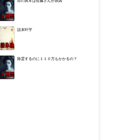
目の異常は佐藤さんが原因
詛末叶宇
除霊するのに１１０万もかかるの？