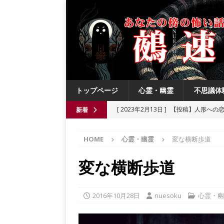
トップページ
心霊・幽霊
不思議体
[ 2023年2月13日 ]
【投稿】人形への
新着
[ 2021年8月3日 ]
【投稿】数年前の夏
HOME
心霊・幽霊
変な横断歩道
[ 2021年6月13日 ]
チチケゥ
都市伝
[ 2021年6月13日 ]
ニュータウン祟り
変な横断歩道
[ 2023年4月4日 ]
【投稿】厄祓い
2016年10月28日
nuesoku
心霊・幽