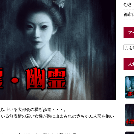
怨念
都市
ア
人
人以上いる大都会の横断歩道・・・。
ている無表情の若い女性が胸に血まみれの赤ちゃん人形を抱い