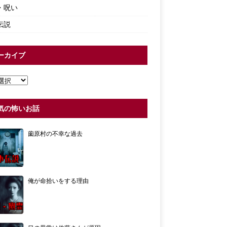
・呪い
伝説
ーカイブ
気の怖いお話
薗原村の不幸な過去
俺が命拾いをする理由