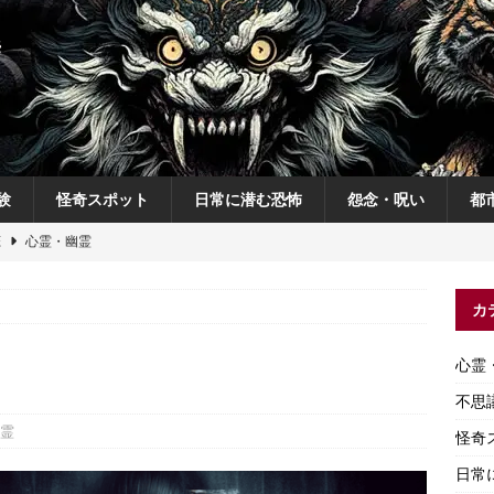
験
怪奇スポット
日常に潜む恐怖
怨念・呪い
都
恋
心霊・幽霊
の夜
不思議体験
カ
説
神
怨念・呪い
心霊
怨念・呪い
不思
霊
怪奇
日常