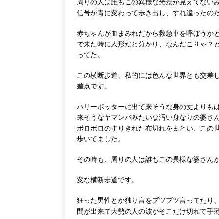
周りの人は誰もこの異様な光景が見えてない
信号が青に変わって歩き出し、すれ違ったの
赤ちゃんが血まみれだから救急車を呼ぼうか
で来た時に人形だと分かり、なんだこりゃ？
ってた。
この横断歩道、私的には色んな世界とも交差
差点です。
ハリーポッターに出て来そうな身の丈よりも
来そうなヤマンバみたいな汚い身なりの婆さ
ボロボロのすりきれた布切れをまとい、この
歩いてました。
その時も、周りの人は誰もこの異様な婆さん
変な横断歩道です。
狂った男性とか独り言をブツブツ言ってたり
間が出来て大勢の人の波がそこだけ切れて手