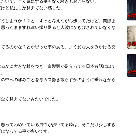
みたいで、全く気にする事もなく騒ぎも起こらない。
だけど私にしか見えてない感じだ。
どうしようか！？と、ずっと考えながら歩いてたけど、間際ま
と思ったまますれ違い振り返ると人波にかきけされていなくな
してるのかな？とか思った事のある、よく変な人をみかける交
はるかに大きな杖をつき、白髪頭が逆立ってる日本昔話に出て
ん。
世の中への怨みごとを毒ガス撒き散らすかのように垂れながら
が全く見えてないみたいでした。
、怒ってわめいている男性が歩いてる時は、そこだけ少しすき
薄になってる事が多いです。