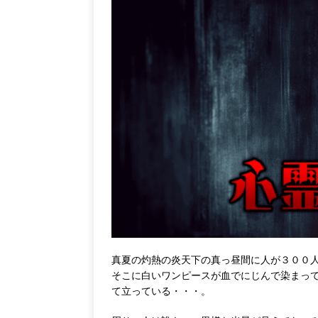
真夏の灼熱の炎天下の真っ昼間に人が３００
そこに白いワンピースが血でにじんで染まっ
て立っている・・・。