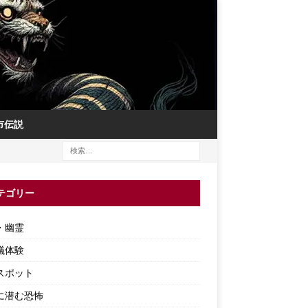
市伝説
テゴリー
・幽霊
議体験
スポット
に潜む恐怖