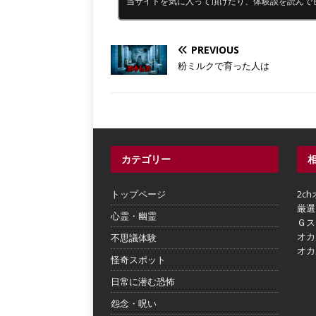
当サイトを気に入って頂けたり、体験談を読んで
PREVIOUS
粉ミルクで育った人は
カテゴリー
トップページ
2c
厳選
心霊・幽霊
Ｇス
オカ
不思議体験
オカ
怪奇スポット
日常に潜む恐怖
怨念・呪い