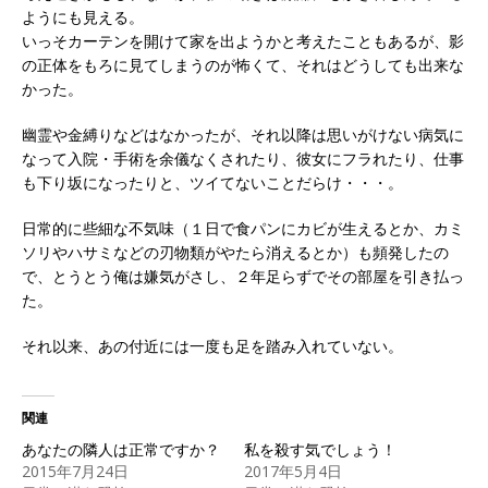
ようにも見える。
いっそカーテンを開けて家を出ようかと考えたこともあるが、影
の正体をもろに見てしまうのが怖くて、それはどうしても出来な
かった。
幽霊や金縛りなどはなかったが、それ以降は思いがけない病気に
なって入院・手術を余儀なくされたり、彼女にフラれたり、仕事
も下り坂になったりと、ツイてないことだらけ・・・。
日常的に些細な不気味（１日で食パンにカビが生えるとか、カミ
ソリやハサミなどの刃物類がやたら消えるとか）も頻発したの
で、とうとう俺は嫌気がさし、２年足らずでその部屋を引き払っ
た。
それ以来、あの付近には一度も足を踏み入れていない。
関連
あなたの隣人は正常ですか？
私を殺す気でしょう！
2015年7月24日
2017年5月4日