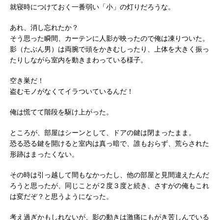
就寝時につけておく一番弱い「小」の灯りだろうな。
あれ、消し忘れたか？
そう思った瞬間、カーテンに人影が映ったので俺は凍りついた。
影（たぶん男）は両腕で頭をかきむしったり、上体を大きく振っ
たりしながら室内を動きまわっている様子。
空き巣だ！
盗むモノがなくてイラついているんだ！
俺は慌てて階段を駆け上がった。
ところが、部屋はシーンとして、ドアの鍵は閉まったまま。
恐る恐る鍵を開けると室内は真っ暗で、誰もおらず、荒らされた
形跡はまったくない。
その時は引っ越して間もなかったし、他の部屋と見間違えたんだ
ろうと思ったが、同じことが２度３度と続き、さすがの俺もこれ
は変だぞ？と思うようになった。
考え過ぎかもしれないが、影の動きは激痛にもがき苦しんでいる