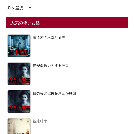
人気の怖いお話
薗原村の不幸な過去
俺が命拾いをする理由
目の異常は佐藤さんが原因
詛末叶宇