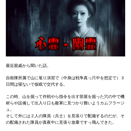
最近親戚から聞いた話。
自衛隊所属で山に篭り演習で（中身は戦争真っ只中を想定で）３
日間は寝ないで仮眠で交代する。
この時、山を掘って作戦やら指令を出す部屋を掘った穴の中で機
材らや設備して出入り口も敵軍に見つかり難いようカムフラージ
ュ。
そして外には２人の隊員（兵士）を見張りで配備するのだが、そ
の配備された隊員が真夜中に見張り放棄ですっ飛んできた。