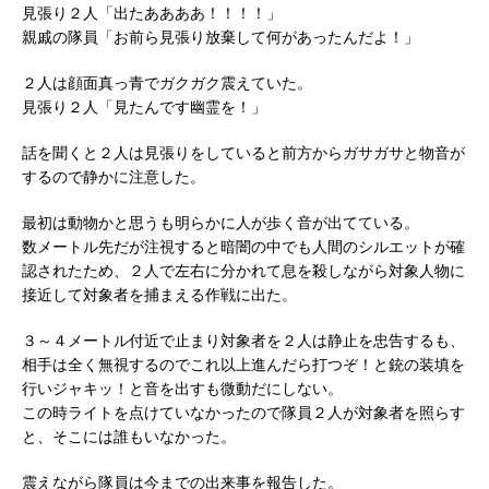
見張り２人「出たああああ！！！！」
親戚の隊員「お前ら見張り放棄して何があったんだよ！」
２人は顔面真っ青でガクガク震えていた。
見張り２人「見たんです幽霊を！」
話を聞くと２人は見張りをしていると前方からガサガサと物音が
するので静かに注意した。
最初は動物かと思うも明らかに人が歩く音が出てている。
数メートル先だが注視すると暗闇の中でも人間のシルエットが確
認されたため、２人で左右に分かれて息を殺しながら対象人物に
接近して対象者を捕まえる作戦に出た。
３～４メートル付近で止まり対象者を２人は静止を忠告するも、
相手は全く無視するのでこれ以上進んだら打つぞ！と銃の装填を
行いジャキッ！と音を出すも微動だにしない。
この時ライトを点けていなかったので隊員２人が対象者を照らす
と、そこには誰もいなかった。
震えながら隊員は今までの出来事を報告した。