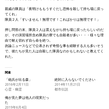
親戚の隊員は「夜明けももうすぐだし恐怖を殺して持ち場に戻っ
てくれ」
隊員２人「すいません！無理です！こればかりは無理です！」
押し問答の末、隊員２人は震えながら持ち場に戻ったらしいのだ
が、その演習場所含め隊員の寮でも自殺者が多い・・・様々な理
由で耐え切れず自ら命を絶つ。
勿論ニュースなどで公表されず奇怪な事を経験する人も多いそう
で、彼たちが見た人は自殺した隊員なのかもしれないと教えてく
れた。
関連
「砲兵が出る森」
絶対に入らないでください
2016年2月11日
2014年11月21日
心霊・幽霊
都市伝説
俺が見た夢は他人の現実だっ
た
2019年6月4日