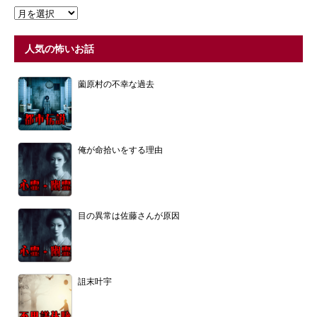
人気の怖いお話
薗原村の不幸な過去
俺が命拾いをする理由
目の異常は佐藤さんが原因
詛末叶宇