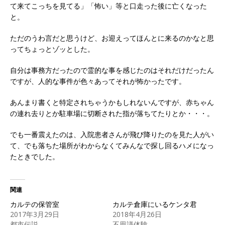
て来てこっちを見てる」「怖い」等と口走った後に亡くなった
と。
ただのうわ言だと思うけど、お迎えってほんとに来るのかなと思
ってちょっとゾッとした。
自分は事務方だったので霊的な事を感じたのはそれだけだったん
ですが、人的な事件が色々あってそれが怖かったです。
あんまり書くと特定されちゃうかもしれないんですが、赤ちゃん
の連れ去りとか駐車場に切断された指が落ちてたりとか・・・。
でも一番震えたのは、入院患者さんが飛び降りたのを見た人がい
て、でも落ちた場所がわからなくてみんなで探し回るハメになっ
たときでした。
関連
カルテの保管室
カルテ倉庫にいるケンタ君
2017年3月29日
2018年4月26日
都市伝説
不思議体験