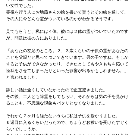
い女性でした。
霊視を行う人にお地蔵さんの絵を書いて貰うとその絵を通して、
その人に今どんな霊がついているのかがわかるそうです。
見てもらうと、私には４体、彼には２体の霊がついていたのです
が、問題は彼の方にありました。
「あなたの左足のところ。２、３歳くらいの子供の霊があなたの
ことを父親だと思ってついてきています。男の子ですね。もしか
すると子供ができなかったり、できたとしてもやきもちを妬いて
怪我をさせてしまったりといった影響が出るかもしれません。」
と言われました。
詳しい話は全くしていなかったので正直驚きました。
その後、二人とも除霊をしてもらい、それからは男の子を見かけ
ることも、不思議な現象もパタリとなくなりました。
それから２ヶ月も経たないうちに私は子供を授かりました。
６週目に入るくらいだったので、ちょうどお祓いを受けたすぐく
らいでしょうか。