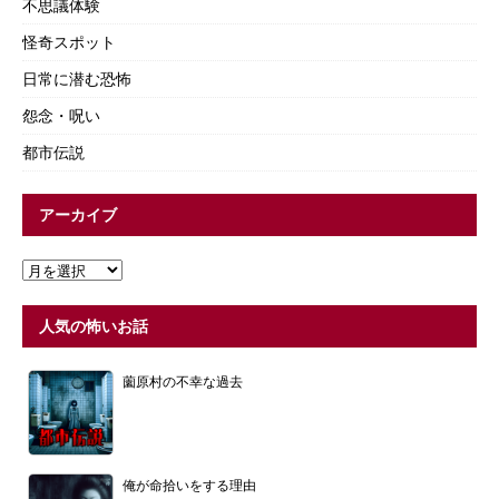
不思議体験
怪奇スポット
日常に潜む恐怖
怨念・呪い
都市伝説
アーカイブ
人気の怖いお話
薗原村の不幸な過去
俺が命拾いをする理由