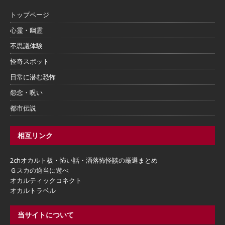
トップページ
心霊・幽霊
不思議体験
怪奇スポット
日常に潜む恐怖
怨念・呪い
都市伝説
相互リンク
2chオカルト板・怖い話・洒落怖怪談の厳選まとめ
Ｇスカの適当に遊べ
オカルティックコネクト
オカルトラベル
当サイトについて