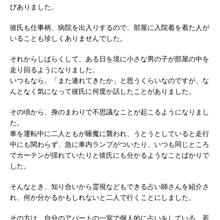
びありました。
彼氏も仕事柄、病院を出入りするので、部屋に入院着を着た人が
いることも珍しくありませんでした。
それからしばらくして、ある日を境に小さな男の子が部屋の中を
走り回るようになりました。
いつもなら、「また連れてきたか」と思うくらいなのですが、な
んとなく気になって彼氏に何度か話したことがありました。
その頃から、身のまわりで不思議なことが起こるようになりまし
た。
車を運転中に二人ともが睡魔に襲われ、うとうとしていると走行
中にも関わらず、急に車内ランプがついたり、いつも同じところ
でカーテンが揺れていたりと彼氏にも分かるようなことばかりで
した。
そんなとき、知り合いから霊視などもできる占い師さんを紹介さ
れ、何か分かるかもしれないと二人で行くことにしました。
その方は、自分のアパートの一室で個人的に占いをしている、若