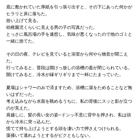
底に敷かれていた厚紙を引っ張り出すと、その下にあった何かが
ヒラリと床に落ちた。
拾い上げて見る。
幼稚園児くらいに見える男の子の写真だった。
とっさに風呂場の手を連想し、気味が悪くなったので他のゴミと
一緒に捨てた。
その日の夜、テレビを見ていると浴室から何やら物音が聞こえ
た。
行ってみると、普段は開けっ放しの浴槽の蓋が閉じられている。
開けてみると、冷水が縁ギリギリまで一杯にたまっていた。
夏場はシャワーのみで済ますため、浴槽に湯をためることなど無
いはずだった。
考え込みながら水面を眺めるうちに、私の背後にスッと影が立つ
のが見えた。
肩越しに、髪の長い女の姿─ドンッ不意に背中を押され、私は頭
から冷水に突っ込んだ。
慌てて持ち上げようとする頭を凄い力で押さえつけられる。
藻掻いて逃れようとするがビクともしない。