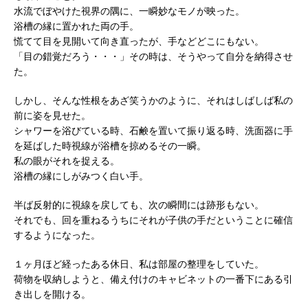
水流でぼやけた視界の隅に、一瞬妙なモノが映った。
浴槽の縁に置かれた両の手。
慌てて目を見開いて向き直ったが、手などどこにもない。
「目の錯覚だろう・・・」その時は、そうやって自分を納得させ
た。
しかし、そんな性根をあざ笑うかのように、それはしばしば私の
前に姿を見せた。
シャワーを浴びている時、石鹸を置いて振り返る時、洗面器に手
を延ばした時視線が浴槽を掠めるその一瞬。
私の眼がそれを捉える。
浴槽の縁にしがみつく白い手。
半ば反射的に視線を戻しても、次の瞬間には跡形もない。
それでも、回を重ねるうちにそれが子供の手だということに確信
するようになった。
１ヶ月ほど経ったある休日、私は部屋の整理をしていた。
荷物を収納しようと、備え付けのキャビネットの一番下にある引
き出しを開ける。