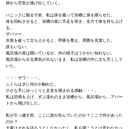
肺から空気が逃げ出していく。
パニックに陥る寸前、私は床を蹴って浴槽に身を躍らせた。
体を回転させると、浴槽の底に手足を突き、全力で体を持ち上げ
る。
ザバァー。
水面を破って立ち上がると、呼吸を整え、周囲を見渡した。
誰もいない。
風呂場の扉は開いているが、外の様子はうかがい知れない。
風呂場から出る勇気が出ないまま、私は浴槽の中に立ち尽くして
いた。
・・・サワ・・・。
ふくらはぎに何かが触れた。
小さな手にゆっくりと足首を掴まれる感触・・・。
私は悲鳴を上げ、ずぶ濡れのまま浴槽から、風呂場から、アパー
トから飛び出した。
私が引っ越す前、ここに誰が住んでいたのか？ここで何があった
のか？
大家はそれを語ろうとしなかったし、私も聞こうとは思わなかっ