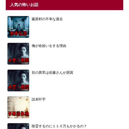
人気の怖いお話
薗原村の不幸な過去
俺が命拾いをする理由
目の異常は佐藤さんが原因
詛末叶宇
除霊するのに１１０万もかかるの？