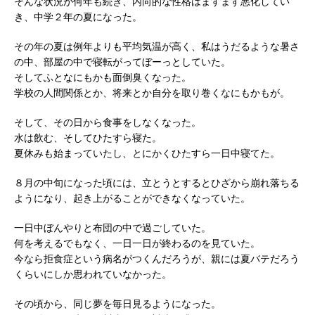
そんな状況が何年も続き、内向的な性格はますます悪化してい
き、中学２年の夏になった。
その年の夏は例年よりも平均気温が高く、私はうだるような暑さ
の中、部屋の中で寝転がってぼーっとしていた。
そしてふとなにもかも面倒臭くなった。
学校の人間関係とか、将来とか自分を取り巻くなにもかもが。
そして、その日から食事をしなくなった。
水は飲む、そしてひたすら寝た。
夏休みも始まっていたし、とにかくひたすら一日中寝てた。
８月の中旬になった頃には、立とうとするとひざから崩れ落ちる
ようになり、起き上がることができなくなっていた。
一日中ぼんやりと布団の中で過ごしていた。
何を考えるでもなく、一日一日が終わるのを見ていた。
今なら拒食症という病名がつくんだろうが、親には夏バテだろう
くらいにしか思われていなかった。
その頃から、同じ夢を毎日見るようになった。