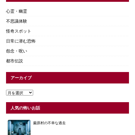
心霊・幽霊
不思議体験
怪奇スポット
日常に潜む恐怖
怨念・呪い
都市伝説
アーカイブ
人気の怖いお話
薗原村の不幸な過去