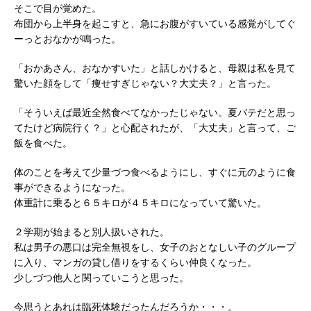
そこで目が覚めた。
布団から上半身を起こすと、急にお腹がすいている感覚がしてぐ
ーっとおなかが鳴った。
「おかあさん、おなかすいた」と話しかけると、母親は私を見て
驚いた顔をして「痩せすぎじゃない？大丈夫？」と言った。
「そういえば最近全然食べてなかったじゃない。夏バテだと思っ
てたけど病院行く？」と心配されたが、「大丈夫」と言って、ご
飯を食べた。
体のことを考えて少量づつ食べるようにし、すぐに元のように食
事ができるようになった。
体重計に乗ると６５キロが４５キロになっていて驚いた。
２学期が始まると別人扱いされた。
私は男子の悪口は完全無視をし、女子のおとなしい子のグループ
に入り、マンガの貸し借りをするくらい仲良くなった。
少しづつ他人と関っていこうと思った。
今思うとあれは臨死体験だったんだろうか・・・。