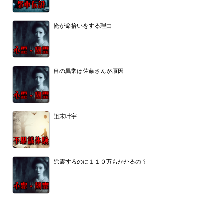
俺が命拾いをする理由
目の異常は佐藤さんが原因
詛末叶宇
除霊するのに１１０万もかかるの？