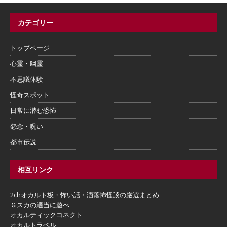
カテゴリー
トップページ
心霊・幽霊
不思議体験
怪奇スポット
日常に潜む恐怖
怨念・呪い
都市伝説
相互リンク
2chオカルト板・怖い話・洒落怖怪談の厳選まとめ
Ｇスカの適当に遊べ
オカルティックコネクト
オカルトラベル