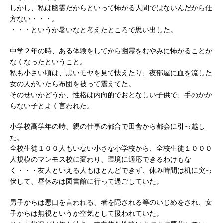
しかし、私は幽霊だからといって怖がる人間ではないんだから仕
方ない・・・。
・・・というか暑いなと考えたところで思い出した。
中学２年の時、ある体験をしてから幽霊をむやみに怖がることが
なくなったということ。
私も小さい頃は、黒いモヤを見て怯えたり、夜部屋に血を流した
女の人がいたら布団を被って震えてた。
そのせいかどうか、性格は内向的でおとなしい子供で、手のかか
らない子とよく言われた。
小学校高学年の時、親の仕事の都合で田舎から都会に引っ越し
た。
全校生徒１００人もいない小さな小学校から、全校生徒１０００
人規模のマンモス校に変わり、環境に適応できるわけもな
く・・・友人といえる人もほとんどできず、休み時間は机に突っ
伏して、昼休みは図書館に行って過ごしていた。
男子からは悪口を言われる、者を隠される等のいじめをされ、女
子からは無視というか空気として扱われていた。