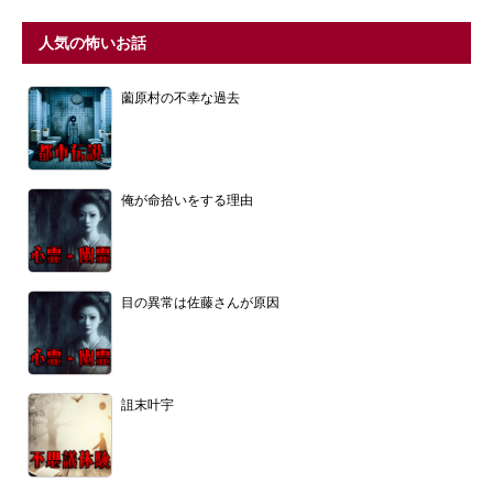
人気の怖いお話
薗原村の不幸な過去
俺が命拾いをする理由
目の異常は佐藤さんが原因
詛末叶宇