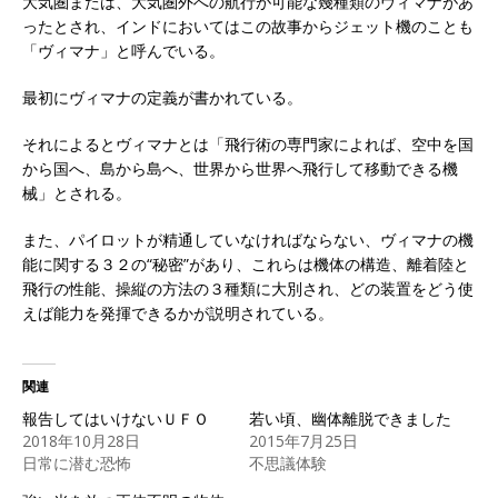
大気圏または、大気圏外への航行が可能な幾種類のヴィマナがあ
ったとされ、インドにおいてはこの故事からジェット機のことも
「ヴィマナ」と呼んでいる。
最初にヴィマナの定義が書かれている。
それによるとヴィマナとは「飛行術の専門家によれば、空中を国
から国へ、島から島へ、世界から世界へ飛行して移動できる機
械」とされる。
また、パイロットが精通していなければならない、ヴィマナの機
能に関する３２の“秘密”があり、これらは機体の構造、離着陸と
飛行の性能、操縦の方法の３種類に大別され、どの装置をどう使
えば能力を発揮できるかが説明されている。
関連
報告してはいけないＵＦＯ
若い頃、幽体離脱できました
2018年10月28日
2015年7月25日
日常に潜む恐怖
不思議体験