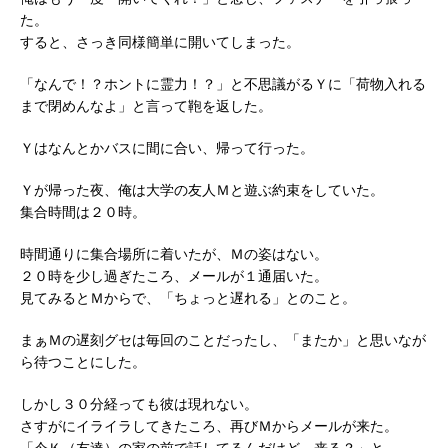
た。
すると、さっき同様簡単に開いてしまった。
「なんで！？ホントに霊力！？」と不思議がるＹに「荷物入れる
まで閉めんなよ」と言って鞄を返した。
Ｙはなんとかバスに間に合い、帰って行った。
Ｙが帰った夜、俺は大学の友人Ｍと遊ぶ約束をしていた。
集合時間は２０時。
時間通りに集合場所に着いたが、Ｍの姿はない。
２０時を少し過ぎたころ、メールが１通届いた。
見てみるとＭからで、「ちょっと遅れる」とのこと。
まぁＭの遅刻グセは毎回のことだったし、「またか」と思いなが
ら待つことにした。
しかし３０分経っても彼は現れない。
さすがにイライラしてきたころ、再びＭからメールが来た。
「今Ｋ（友達）の家の前で話してるんだけど、来る？」と。