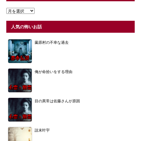
人気の怖いお話
薗原村の不幸な過去
俺が命拾いをする理由
目の異常は佐藤さんが原因
詛末叶宇