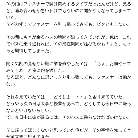
Ｙの鞄はファスナーで開け閉めするタイプだったんだけど、見る
と、噛み合わせが悪いわけでもないのに開かなくなってしまって
いた。
Ｙが力ずくでファスナーを引っ張ってみても、ビクともしない。
その間にもＹが乗るバスの時間が迫ってきていたが、俺は「これ
でバスに乗り遅れれば、Ｙの滞在期間が延びるかも！」と、ちょ
っと期待してしまった。
開く気配の見せない鞄に業を煮やしたＹは、「ちょ、お前やって
みてくれ」と俺に鞄を渡した。
なるほど、どんなに思いっきり引っ張っても、ファスナーは動か
ない。
それを見ていたＹは、「どうしよ・・・」と困り果てていた。
どうやら次の日は大事な授業があって、どうしても今日中に帰ら
ないといけないらしい。
で、今日中に彼が帰るには、そのバスに乗らなければいけない。
Ｙに帰ってほしくないと思っていた俺だが、その事情を知ってＹ
が可哀想に思えてきた。