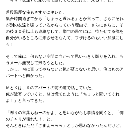
普段温厚な俺もさすがにキレた。
集合時間過ぎてから「ちょっと遅れる」とか言って、さらにそれ
が別の友達と喋っているからっていう理由で、さらにさらに、そ
の後３０分以上も連絡なしで、挙句の果てには、待たせてる俺を
自分がいるところに来させるなんて、フザけるのもいい加減にし
ろ！！
そして俺は、何もない空間に向かって思いっきり蹴りを入れ、も
うメール無視して帰ろうとした。
しかし、Ｍに言ってやらないと気が済まないと思い、俺はＫのア
パートへと向かった。
ＭとＫは、Ｋのアパートの前の道で話していた。
俺が近寄っていくと、Ｍは慌てたように「ちょっと聞いてくれ
よ！」と言ってきた。
「謝りの言葉もねーのかよ」と思いながらも事情を聞くと、「俺
のチャリが壊れた！」と。
そんときはただ「ざまぁｗｗｗ」としか思わなかったんだけど、