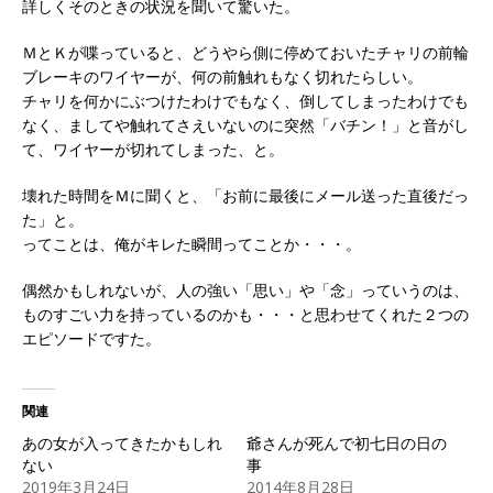
詳しくそのときの状況を聞いて驚いた。
ＭとＫが喋っていると、どうやら側に停めておいたチャリの前輪
ブレーキのワイヤーが、何の前触れもなく切れたらしい。
チャリを何かにぶつけたわけでもなく、倒してしまったわけでも
なく、ましてや触れてさえいないのに突然「バチン！」と音がし
て、ワイヤーが切れてしまった、と。
壊れた時間をＭに聞くと、「お前に最後にメール送った直後だっ
た」と。
ってことは、俺がキレた瞬間ってことか・・・。
偶然かもしれないが、人の強い「思い」や「念」っていうのは、
ものすごい力を持っているのかも・・・と思わせてくれた２つの
エピソードですた。
関連
あの女が入ってきたかもしれ
爺さんが死んで初七日の日の
ない
事
2019年3月24日
2014年8月28日