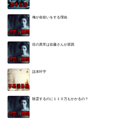
俺が命拾いをする理由
目の異常は佐藤さんが原因
詛末叶宇
除霊するのに１１０万もかかるの？