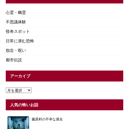
心霊・幽霊
不思議体験
怪奇スポット
日常に潜む恐怖
怨念・呪い
都市伝説
アーカイブ
人気の怖いお話
薗原村の不幸な過去