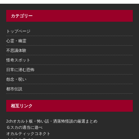
カテゴリー
トップページ
心霊・幽霊
不思議体験
怪奇スポット
日常に潜む恐怖
怨念・呪い
都市伝説
相互リンク
2chオカルト板・怖い話・洒落怖怪談の厳選まとめ
Ｇスカの適当に遊べ
オカルティックコネクト