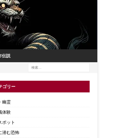
市伝説
テゴリー
・幽霊
議体験
スポット
に潜む恐怖