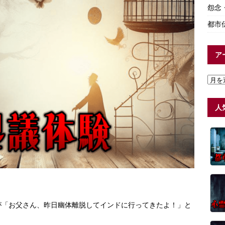
怨念
都市
ア
人
が「お父さん、昨日幽体離脱してインドに行ってきたよ！」と