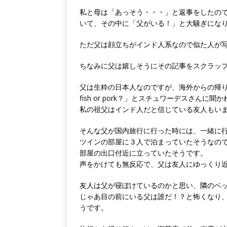
私と母は「あっそう・・・」と返事をしたの
いて、その中に「父がいる！」と大騒ぎにな
ただ父は顔立ちがインド人系なので似た人が
ちなみに父は嬉しそうにその記事をスクラッ
父は生粋の日本人なのですが、海外からの帰
fish or pork？」とスチュワーデスさん
私の祖父はインド人だと信じている友人もい
そんな父が国内旅行に行った時には、一緒に
ツインの部屋に３人で泊まっていたそうなの
部屋の出口付近に立っていたそうです。
声をかけても無反応で、父は友人にゆっくり
友人は父が寝ぼけているのかと思い、隣のベ
じゃあ目の前にいる父は誰だ！？と怖くなり
うです。