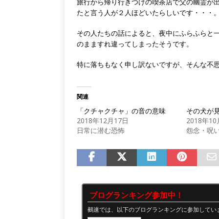
旅行から帰り行きつけの喫茶店で父の幽霊が
たと言う人が２人ほどいたらしいです・・・
その人たちの話によると、夜中にふらふらと
のまますれ違ってしまったそうです。
特に落ちもなく申し訳ないですが、そんな不
関連
「クチャクチャ」の音の意味
その犬が
2018年12月17日
2018年1
日常に潜む恐怖
怨念・呪
ブログランキング参加中！
鵺速では、以下のブログランキングに参加してい