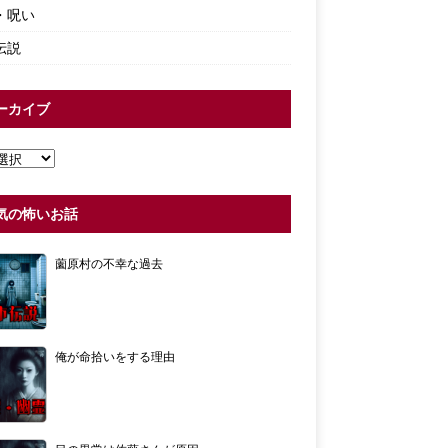
・呪い
伝説
ーカイブ
気の怖いお話
薗原村の不幸な過去
俺が命拾いをする理由