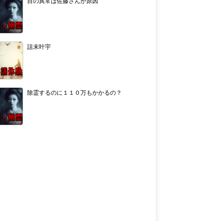
目の異常は佐藤さんが原因
詛末叶宇
除霊するのに１１０万もかかるの？