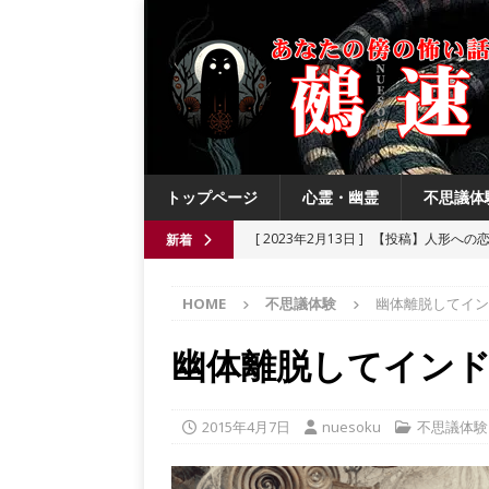
トップページ
心霊・幽霊
不思議体
[ 2023年2月13日 ]
【投稿】人形への
新着
[ 2021年8月3日 ]
【投稿】数年前の夏
HOME
不思議体験
幽体離脱してイン
[ 2021年6月13日 ]
チチケゥ
都市伝
[ 2021年6月13日 ]
ニュータウン祟り
幽体離脱してイン
[ 2023年4月4日 ]
【投稿】厄祓い
2015年4月7日
nuesoku
不思議体験