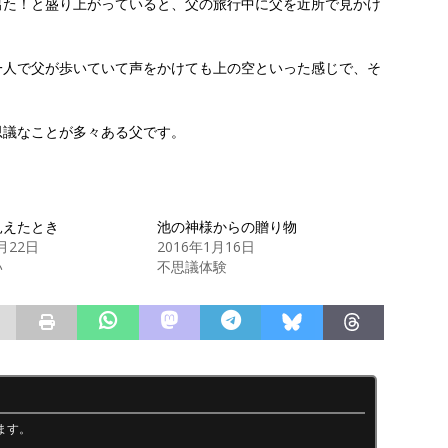
出た！と盛り上がっていると、父の旅行中に父を近所で見かけ
。
一人で父が歩いていて声をかけても上の空といった感じで、そ
思議なことが多々ある父です。
見えたとき
池の神様からの贈り物
0月22日
2016年1月16日
い
不思議体験
ます。