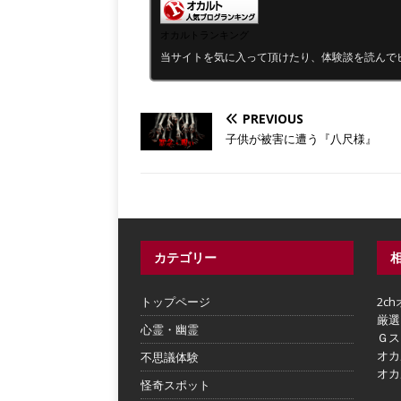
オカルトランキング
当サイトを気に入って頂けたり、体験談を読んで
PREVIOUS
子供が被害に遭う『八尺様』
カテゴリー
トップページ
2c
厳選
心霊・幽霊
Ｇス
オカ
不思議体験
オカ
怪奇スポット