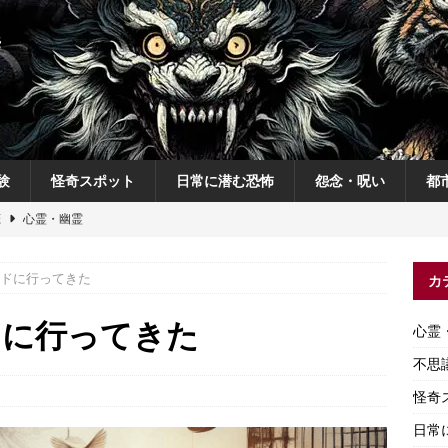
験
怪奇スポット
日常に潜む恐怖
怨念・呪い
都
恋
心霊・幽霊
の夜
不思議体験
ドに行ってきた
カ
説
神
怨念・呪い
ドに行ってきた
心霊
怨念・呪い
不思
怪奇
日常