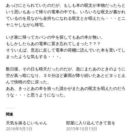
あっけにとられていたのだが、もしも本の呪文が本物だったらと
いう思いもあって帰りの電車の中でも、いろいろな呪文が書かれ
ているのを見ながら金持ちになれる呪文とか唱えたら・・・とニ
ヤニヤしながら帰宅。
いざ家に帰ってカバンの中を探してもあの本が無い。
もしかしたらあの電車に置き忘れてしまった？？？
そういえば、意志に反して電車の荷棚に読んでいた本を置いてし
まったような気もする・・・。
数日後、その日も晴天だったのだが、急にまたあのときのように
空が真っ暗になり、３０分ほど豪雨が降り続いたあとピタッと止
んで快晴の空に戻った。
ああ、きっとあの本を拾った誰かがまたあの呪文を唱えたのだろ
うな・・・と思うようになった。
関連
天気を操るじいちゃん
部屋に入り込んできて首を
2016年9月1日
2015年10月13日