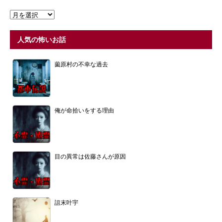
人気の怖いお話
薗原村の不幸な過去
俺が命拾いをする理由
目の異常は佐藤さんが原因
詛末叶宇