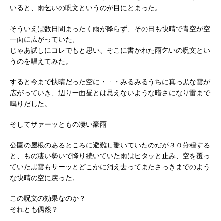
いると、雨乞いの呪文というのが目にとまった。
そういえば数日間まったく雨が降らず、その日も快晴で青空が空
一面に広がっていた。
じゃあ試しにコレでもと思い、そこに書かれた雨乞いの呪文とい
うのを唱えてみた。
すると今まで快晴だった空に・・・みるみるうちに真っ黒な雲が
広がっていき、辺り一面昼とは思えないような暗さになり雷まで
鳴りだした。
そしてザァーッともの凄い豪雨！
公園の屋根のあるところに避難し驚いていたのだが３０分程する
と、もの凄い勢いで降り続いていた雨はピタッと止み、空を覆っ
ていた黒雲もサーッとどこかに消え去ってまたさっきまでのよう
な快晴の空に戻った。
この呪文の効果なのか？
それとも偶然？