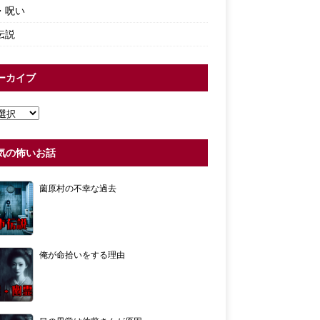
・呪い
伝説
ーカイブ
気の怖いお話
薗原村の不幸な過去
俺が命拾いをする理由