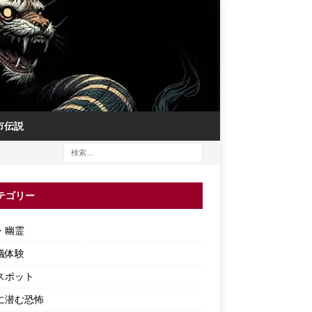
市伝説
テゴリー
・幽霊
議体験
スポット
に潜む恐怖