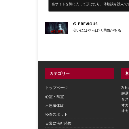
当サイトを気に入って頂けたり、体験談を読んで
PREVIOUS
安いにはやっぱり理由がある
カテゴリー
トップページ
2c
厳選
心霊・幽霊
Ｇス
オカ
不思議体験
オカ
怪奇スポット
日常に潜む恐怖