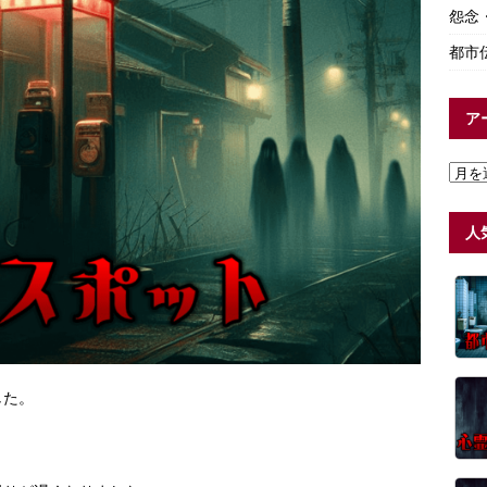
怨念
都市
ア
人
した。
。