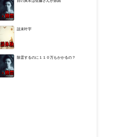
目の異常は佐藤さんが原因
詛末叶宇
除霊するのに１１０万もかかるの？