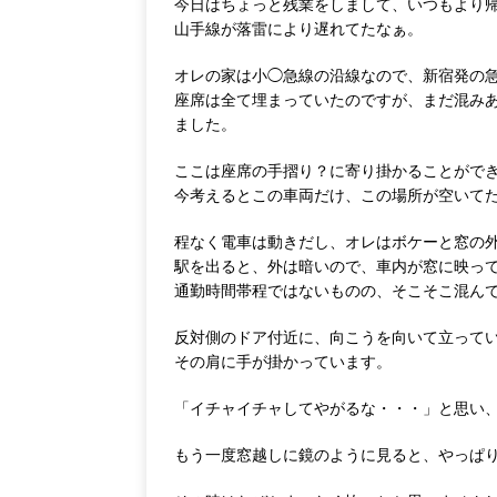
今日はちょっと残業をしまして、いつもより
山手線が落雷により遅れてたなぁ。
オレの家は小◯急線の沿線なので、新宿発の
座席は全て埋まっていたのですが、まだ混み
ました。
ここは座席の手摺り？に寄り掛かることがで
今考えるとこの車両だけ、この場所が空いて
程なく電車は動きだし、オレはボケーと窓の
駅を出ると、外は暗いので、車内が窓に映っ
通勤時間帯程ではないものの、そこそこ混ん
反対側のドア付近に、向こうを向いて立って
その肩に手が掛かっています。
「イチャイチャしてやがるな・・・」と思い
もう一度窓越しに鏡のように見ると、やっぱ