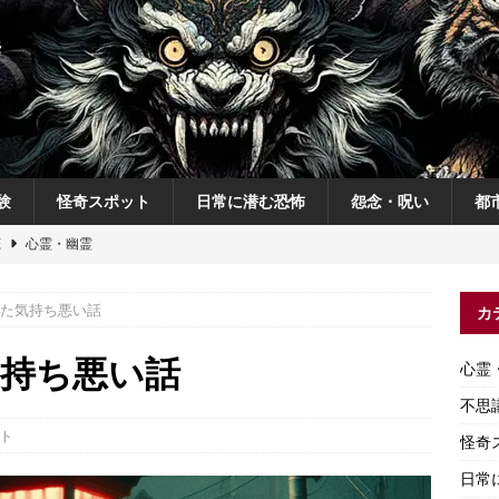
験
怪奇スポット
日常に潜む恐怖
怨念・呪い
都
恋
心霊・幽霊
の夜
不思議体験
た気持ち悪い話
カ
説
神
怨念・呪い
気持ち悪い話
心霊
怨念・呪い
不思
ト
怪奇
日常