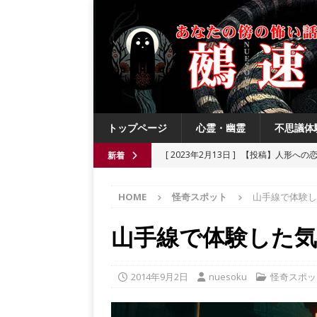
トップページ
心霊・幽霊
不思議体
[ 2023年2月13日 ]
【投稿】人形への
新着
[ 2021年8月3日 ]
【投稿】数年前の夏
HOME
怪奇スポット
山手線で体験し
[ 2021年6月13日 ]
チチケゥ
都市伝
[ 2021年6月13日 ]
ニュータウン祟り
山手線で体験した
[ 2023年4月4日 ]
【投稿】厄祓い
2014年9月2日
nuesoku
怪奇スポッ