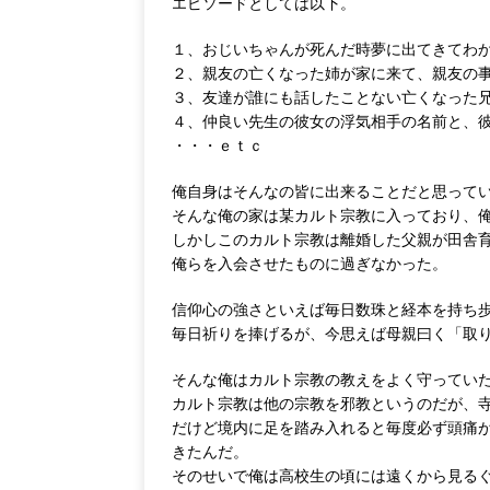
エピソードとしては以下。
１、おじいちゃんが死んだ時夢に出てきてわ
２、親友の亡くなった姉が家に来て、親友の
３、友達が誰にも話したことない亡くなった
４、仲良い先生の彼女の浮気相手の名前と、
・・・ｅｔｃ
俺自身はそんなの皆に出来ることだと思って
そんな俺の家は某カルト宗教に入っており、
しかしこのカルト宗教は離婚した父親が田舎
俺らを入会させたものに過ぎなかった。
信仰心の強さといえば毎日数珠と経本を持ち
毎日祈りを捧げるが、今思えば母親曰く「取
そんな俺はカルト宗教の教えをよく守ってい
カルト宗教は他の宗教を邪教というのだが、
だけど境内に足を踏み入れると毎度必ず頭痛
きたんだ。
そのせいで俺は高校生の頃には遠くから見る