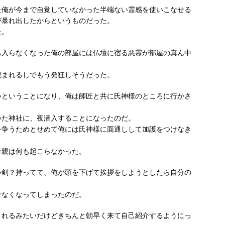
た俺が今まで自覚していなかった半端ない霊感を使いこなせる
が暴れ出したからというものだった。
た。
ち入らなくなった俺の部屋には仏壇に宿る悪霊が部屋の真ん中
睨まれるしでもう発狂しそうだった。
いということになり、俺は師匠と共に氏神様のところに行かさ
いた神社に、夜潜入することになったのだ。
を争うためとせめて俺には氏神様に面通しして加護をつけなき
母親は何も起こらなかった。
い剣？持ってて、俺が頭を下げて挨拶をしようとしたら自分の
。
せなくなってしまったのだ。
くれるみたいだけどきちんと朝早く来て自己紹介するようにっ