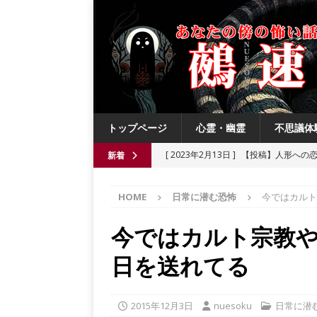
トップページ
心霊・幽霊
不思議体
[ 2023年2月13日 ]
【投稿】人形への
新着
[ 2021年8月3日 ]
【投稿】数年前の夏
HOME
日常に潜む恐怖
今ではカルト
[ 2021年6月13日 ]
チチケゥ
都市伝
[ 2021年6月13日 ]
ニュータウン祟り
今ではカルト宗教
[ 2023年4月4日 ]
【投稿】厄祓い
日を送れてる
2015年12月3日
nuesoku
日常に潜