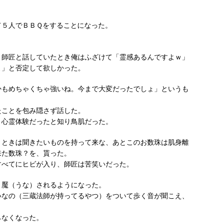
て５人でＢＢＱをすることになった。
、師匠と話していたとき俺はふざけて「霊感あるんですよｗ」
よ」と否定して欲しかった。
かもめちゃくちゃ強いね。今まで大変だったでしょ」というも
たことを包み隠さず話した。
、心霊体験だったと知り鳥肌だった。
うときは聞きたいものを持って来な、あとこのお数珠は肌身離
来た数珠？を、貰った。
すべてにヒビが入り、師匠は苦笑いだった。
と魘（うな）されるようになった。
いなの（三蔵法師が持ってるやつ）をついて歩く音が聞こえ、
らなくなった。