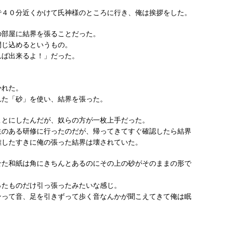
で４０分近くかけて氏神様のところに行き、俺は挨拶をした。
の部屋に結界を張ることだった。
閉じ込めるというもの。
れば出来るよ！」だった。
かれた。
れた「砂」を使い、結界を張った。
ことにしたんだが、奴らの方が一枚上手だった。
生のある研修に行ったのだが、帰ってきてすぐ確認したら結界
離したすきに俺の張った結界は壊されていた。
せた和紙は角にきちんとあるのにその上の砂がそのままの形で
ったものだけ引っ張ったみたいな感じ。
ンって音、足を引きずって歩く音なんかが聞こえてきて俺は眠