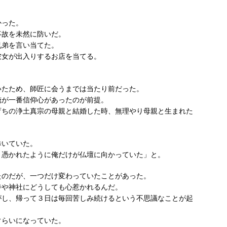
かった。
事故を未然に防いだ。
兄弟を言い当てた。
彼女が出入りするお店を当てる。
いたため、師匠に会うまでは当たり前だった。
俺が一番信仰心があったのが前提。
育ちの浄土真宗の母親と結婚した時、無理やり母親と生まれた
歩いていた。
り憑かれたように俺だけが仏壇に向かっていた」と。
たのだが、一つだけ変わっていたことがあった。
寺や神社にどうしても心惹かれるんだ。
がし、帰って３日は毎回苦しみ続けるという不思議なことが起
ぐらいになっていた。