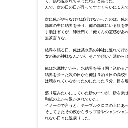
て、跳ね返されちゃったね」と笑った。
んで、次の日の日が昇ってすぐくらいに１人
次に俺がやらなければ行けなかったのは、俺
部屋の中に結界を張り、俺の部屋にいる奴を
手順は省くが、師匠曰く「俺くんの霊感があ
無茶言うな。
結界を張る日、俺は某水系の神社に連れて行
女の海の神様なんだが、そこで頂いた清めら
俺は水属性だから、水結界を張り閉じ込める
結界を張った次の日から俺は３泊４日の高校
は壊されていなかったのにたった５分、目を
盛り塩みたいにしていた砂の一つが、砂を乗
和紙の上から退かされていた。
イメージで言うと、テーブルクロスの上にあ
そしてまたその夜からラップ音やシャンシャ
れない日々に逆戻りした。