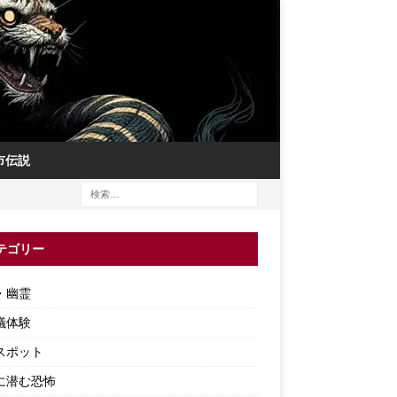
市伝説
テゴリー
・幽霊
議体験
スポット
に潜む恐怖