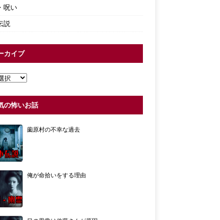
・呪い
伝説
ーカイブ
気の怖いお話
薗原村の不幸な過去
俺が命拾いをする理由