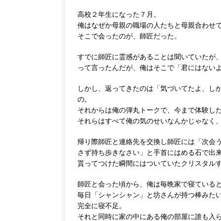
高校２年生になった７月。
俺はなぜか母親の職場の人たちと母親合わせ
そこで会ったのが、師匠だった。
すでに師匠に霊感があることは聞いていたが
って言ったんだが、俺はそこで「君にはない
しかし、返ってきたのは「気づいてたよ、し
の。
それからは俺の弾丸トークで、今まで体験し
それらはすべて俺の気のせいなんかじゃなく
帰り際師匠と連絡先を交換し師匠には「次会
さず持ち歩きなさい」と手首にはめる石で出
貰ってつけた瞬間にはついていたクリスタル
師匠と会った頃から、俺は毎晩家で寝ている
毎日「シャンシャン」と坊さんが持つ棒みた
完全に寝不足。
それと同時に家の中にある俺の部屋に誰も入