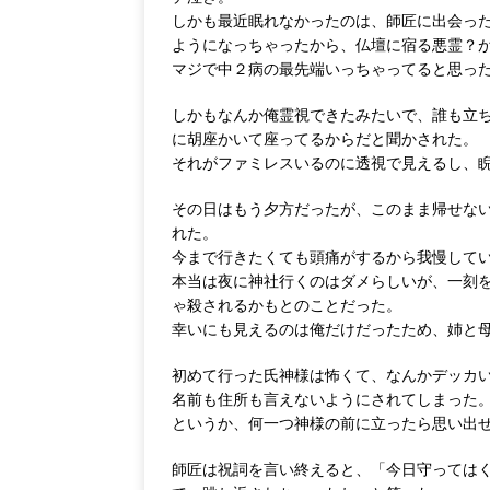
しかも最近眠れなかったのは、師匠に出会っ
ようになっちゃったから、仏壇に宿る悪霊？
マジで中２病の最先端いっちゃってると思っ
しかもなんか俺霊視できたみたいで、誰も立
に胡座かいて座ってるからだと聞かされた。
それがファミレスいるのに透視で見えるし、
その日はもう夕方だったが、このまま帰せな
れた。
今まで行きたくても頭痛がするから我慢して
本当は夜に神社行くのはダメらしいが、一刻
ゃ殺されるかもとのことだった。
幸いにも見えるのは俺だけだったため、姉と
初めて行った氏神様は怖くて、なんかデッカ
名前も住所も言えないようにされてしまった
というか、何一つ神様の前に立ったら思い出
師匠は祝詞を言い終えると、「今日守っては