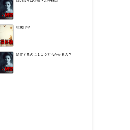
目の異常は佐藤さんが原因
詛末叶宇
除霊するのに１１０万もかかるの？