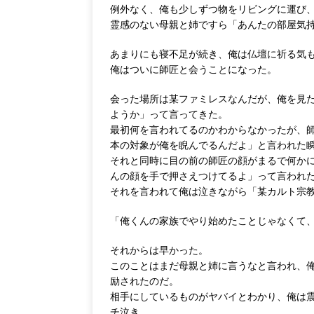
例外なく、俺も少しずつ物をリビングに運び
霊感のない母親と姉ですら「あんたの部屋気
あまりにも寝不足が続き、俺は仏壇に祈る気
俺はついに師匠と会うことになった。
会った場所は某ファミレスなんだが、俺を見
ようか」って言ってきた。
最初何を言われてるのかわからなかったが、
本の対象が俺を睨んでるんだよ」と言われた
それと同時に目の前の師匠の顔がまるで何か
んの顔を手で押さえつけてるよ」って言われ
それを言われて俺は泣きながら「某カルト宗
「俺くんの家族でやり始めたことじゃなくて
それからは早かった。
このことはまだ母親と姉に言うなと言われ、
励されたのだ。
相手にしているものがヤバイとわかり、俺は
チ泣き。