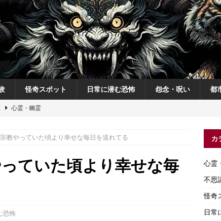
験
怪奇スポット
日常に潜む恐怖
怨念・呪い
都
恋
心霊・幽霊
の夜
不思議体験
宗教やっていた頃より幸せな毎日を送れてる
カ
説
神
怨念・呪い
やっていた頃より幸せな毎
心霊
怨念・呪い
不思
怪奇
日常
む恐怖