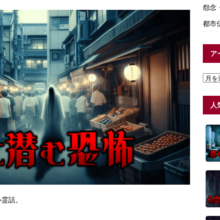
怨念
都市
ア
人
心霊話。