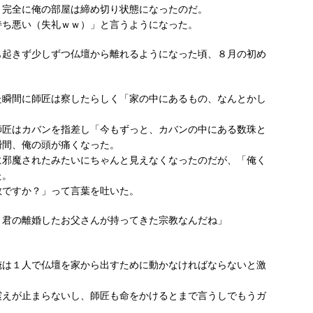
、完全に俺の部屋は締め切り状態になったのだ。
持ち悪い（失礼ｗｗ）」と言うようになった。
も起きず少しずつ仏壇から離れるようになった頃、８月の初め
た瞬間に師匠は察したらしく「家の中にあるもの、なんとかし
師匠はカバンを指差し「今もずっと、カバンの中にある数珠と
瞬間、俺の頭が痛くなった。
に邪魔されたみたいにちゃんと見えなくなったのだが、「俺く
た。
教ですか？」って言葉を吐いた。
、君の離婚したお父さんが持ってきた宗教なんだね」
俺は１人で仏壇を家から出すために動かなければならないと激
震えが止まらないし、師匠も命をかけるとまで言うしでもうガ