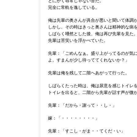
とにかく尋常じゃない音だ。
完全に常軌を逸している。
俺は先輩の奥さんが具合が悪いと聞いて体調
しかし、その時はきっと奥さんは精神的な病
しばらく唖然とした後、俺は再び先輩を見た
先輩は苦笑いを浮かべていた。
先輩：「ごめんなぁ。盛り上がってるのが気
よ。すまんが少し待っててくれないか？」
先輩は俺を残して二階へあがって行った。
しばらくたった時は、俺は尿意を感じトイレ
トイレを出ると、二階から先輩が話す声が微
先輩：「だから・謝って・・し・」
嫁：「・・・・・・・・」
先輩：「すこし・がま・・てくだ・い」