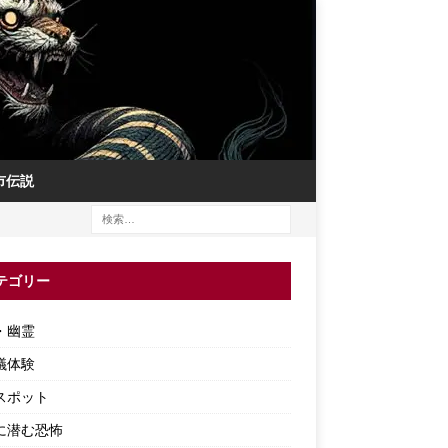
市伝説
テゴリー
・幽霊
議体験
スポット
に潜む恐怖