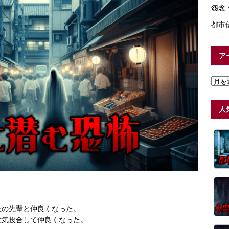
怨念
都市
ア
人
上の先輩と仲良くなった。
意気投合して仲良くなった。