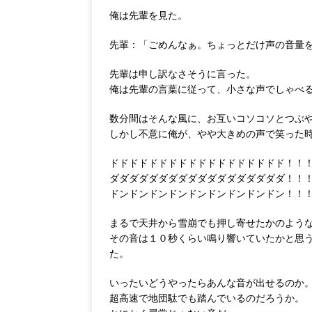
俺は先輩を見た。
先輩：「ごめんなぁ。ちょっとだけ声の音量
先輩は申し訳なさそうに言った。
俺は先輩の言葉に従って、小さな声でしゃべ
数分間はそんな風に、お互いコソコソとつぶ
しかし不意に俺が、やや大きめの声で笑った
ドドドドドドドドドドドドドドドドドド！！
ダダダダダダダダダダダダダダダダダダ！！
ドンドンドンドンドンドンドンドンドン！！
まるで天井から雪崩でも押し寄せたかのよう
その音は１０秒くらい鳴り響いていたかと思
た。
いったいどうやったらあんな音が出せるのか
超高速で地団駄でも踏んでいるのだろうか。