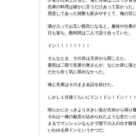
先輩の料理は確かに言うだけあって旨かった
用意してあった焼酎も飲みやすくて、俺の舌
酒が入ってお互い饒舌になると、趣味や仕事
日も落ち、数時間は二人で語り合っていた。
ドン！！！！！！！！
そんなとき、その音は天井から聞こえた。
最初は二階で先輩の奥さんが、なにか床に落
だから全く気に留めなかった。
俺と先輩はそのまま会話を続けた。
しかし１分後くらいにドン！ドン！ドン！！
明らかにさっきより大きい音が天井から鳴り
それは一種の敵意が込められたような音だっ
まるでマンションなんかで階下の人の出す騒
いわゆる床ドンというやつだ。