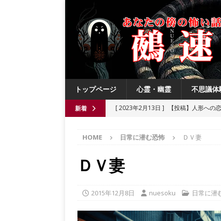
トップページ
心霊・幽霊
不思議体
[ 2023年2月13日 ]
【投稿】人形への
新着
[ 2021年8月3日 ]
【投稿】数年前の夏
HOME
日常に潜む恐怖
ＤＶ妻
[ 2021年6月13日 ]
チチケゥ
都市伝
[ 2021年6月13日 ]
ニュータウン祟り
ＤＶ妻
[ 2023年4月4日 ]
【投稿】厄祓い
2015年12月8日
nuesoku
日常に潜