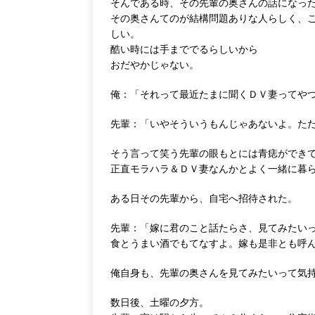
そんである時、その先輩の奥さんの話になっ
その奥さんてのが結構問題ありな人らしく、
しい。
酷い時には手まででるらしいから
おだやかじゃない。
俺：「それって最近たまに聞くＤＶ妻ってや
先輩：「いやそういうもんじゃあないよ。た
そう言って笑う先輩の眼もとには青痣ができ
正直モラハラ＆ＤＶ妻なんかとよく一緒に暮
ある日その先輩から、自宅へ招待された。
先輩：「嫁に君のこと話たらさ、見てみたい
食とうまい酒でもてなすよ。嫁も是非とも呼
俺自身も、先輩の奥さんを見てみたいって気
数日後、土曜の夕方。