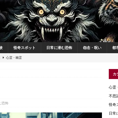
験
怪奇スポット
日常に潜む恐怖
怨念・呪い
都
恋
心霊・幽霊
の夜
不思議体験
カ
説
神
怨念・呪い
心霊
怨念・呪い
不思
む恐怖
怪奇
日常