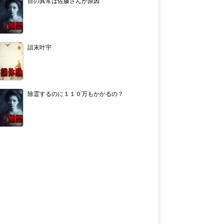
目の異常は佐藤さんが原因
詛末叶宇
除霊するのに１１０万もかかるの？