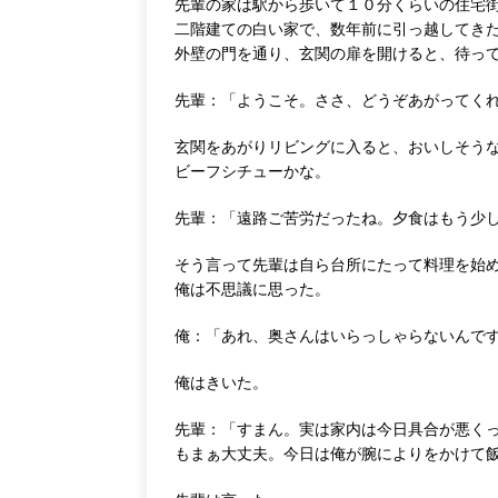
先輩の家は駅から歩いて１０分くらいの住宅
二階建ての白い家で、数年前に引っ越してき
外壁の門を通り、玄関の扉を開けると、待っ
先輩：「ようこそ。ささ、どうぞあがってく
玄関をあがりリビングに入ると、おいしそう
ビーフシチューかな。
先輩：「遠路ご苦労だったね。夕食はもう少
そう言って先輩は自ら台所にたって料理を始
俺は不思議に思った。
俺：「あれ、奥さんはいらっしゃらないんで
俺はきいた。
先輩：「すまん。実は家内は今日具合が悪く
もまぁ大丈夫。今日は俺が腕によりをかけて