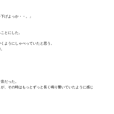
を下げよっか・・。」
ることにした。
やくようにしゃべっていたと思う。
時。
！
！
！
な音だった。
うが、その時はもっとずっと長く鳴り響いていたように感じ
。