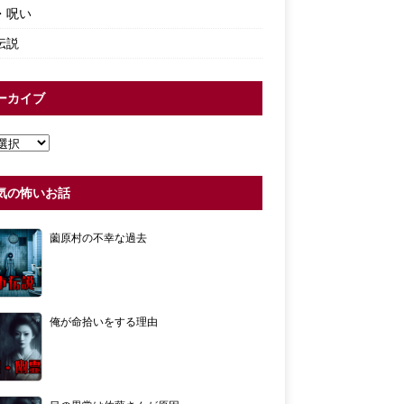
・呪い
伝説
ーカイブ
気の怖いお話
薗原村の不幸な過去
俺が命拾いをする理由