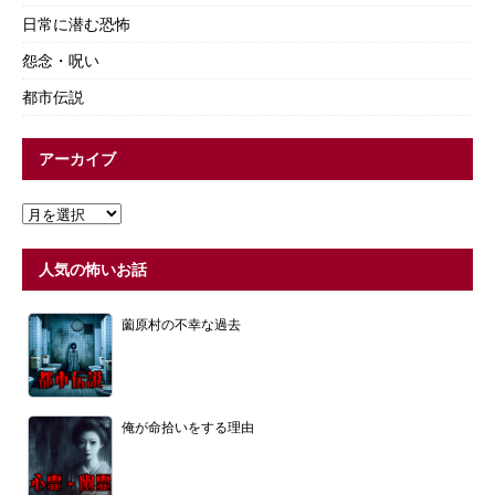
日常に潜む恐怖
怨念・呪い
都市伝説
アーカイブ
人気の怖いお話
薗原村の不幸な過去
俺が命拾いをする理由