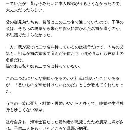
っていたが、昔は今みたいに本人確認がうるさくなかったので、
大丈夫だったらしい。
父の従兄弟たちも、普段はこの二つ名で通していたので、子供の
頃は、そちらの親戚から来た年賀状に書かれた名前が違うのが、
不思議でたまらなかった。
一方、我が家では二つ名を持っているのは祖母だけで、うちの父
親も、祖母が前の婚家で産んだ子供たち（伯父伯母）も戸籍上の
名前だけ。
孫である私と姉も二つ名は持っていない。
この二つ名にどんな意味があるのかと祖母に訊いたことがある
が、「悪いものを寄せ付けないためだ」としか教えてくれなかっ
た。
うちの一族は死別・離婚・再婚がやたらと多くて、晩婚や生涯独
身も珍しくない家系。
祖母自身も、海軍士官だった婚約者が戦死したため農家に嫁がさ
れ、子供二人をもうけたところで旦那が病死。