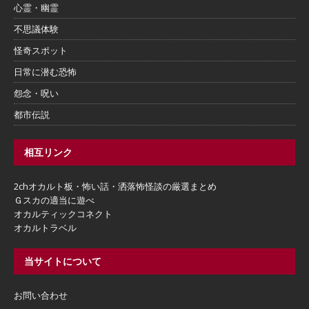
心霊・幽霊
不思議体験
怪奇スポット
日常に潜む恐怖
怨念・呪い
都市伝説
相互リンク
2chオカルト板・怖い話・洒落怖怪談の厳選まとめ
Ｇスカの適当に遊べ
オカルティックコネクト
オカルトラベル
当サイトについて
お問い合わせ