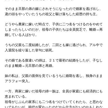
そのまま旦那の弟の嫁にされそうになったので婚家を逃げ出し、
鳶の頭をやっていたうちの祖父と駆け落ちした経歴の持ち主。
どうやら農家に嫁いだ時点で、子供に二つ名をつけるのをやめて
しまったらしいのだが、祖母の子供たちは全員貧乏で、離婚→再
婚している人ばかり。
うちの父親も二度結婚したが、二回とも嫁に逃げられ、アル中で
入退院を繰り返した挙句に頓死。
その娘である腹違いの姉は、２１で最初の結婚をしたが、子なし
のまま離婚→元旦那の弟と再婚。
妹の私は、父親の面倒を見ているうちに婚期を逃し、独身のまま
アラフォー突入。
一方、商家に嫁いだ祖母の姉一族は、全員が家庭にも経済的にも
恵まれている。
祖母がじぶんの家系にも二つ名をつけていてくれたら、と思わな
いでもないが、時代が変わったのだから仕方がないのかもしれな