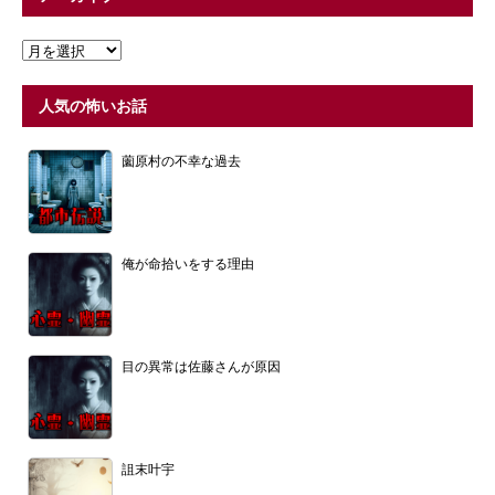
人気の怖いお話
薗原村の不幸な過去
俺が命拾いをする理由
目の異常は佐藤さんが原因
詛末叶宇