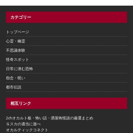
カテゴリー
トップページ
心霊・幽霊
不思議体験
怪奇スポット
日常に潜む恐怖
怨念・呪い
都市伝説
相互リンク
2chオカルト板・怖い話・洒落怖怪談の厳選まとめ
Ｇスカの適当に遊べ
オカルティックコネクト