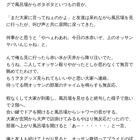
グで風呂場からボタボタといつもの音が。
「まだ大家に言ってねぇのかよ」と友達は呆れながら風呂場を見
に行ったが、叫び声と共に居間に戻ってきた。
何事かと思うと「やべぇわあれ。今日の水赤いぞ。上のオッサン
ヤバいんじゃね」と。
んで俺も見に行ったら赤い水が天井から降り注いでた。
もうね、二人してオッサン殺りやがったとしか思わなくて無言で
眺めてたわけで。
もうヲタグッズ見られてもいいやと思い大家へ連絡。
待ってる間オッサンの部屋のチャイムを鳴らすも無反応。
程なくして大家が到着し、風呂場を見せると絶句した様子で急い
で２階へ。
合い鍵でドアを開けると風呂場からシャワーの音がする。
大家が玄関から大声で話掛けてみるもやはり無反応だったので、
部屋へ上がり風呂場を開けると「あ～・・・・・・」と一言。
俺と友人も続けて上がり見ると、オッサン腹切ってプライドの試