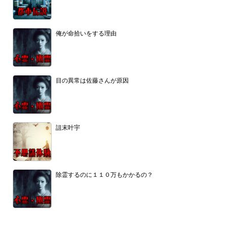
俺が命拾いをする理由
目の異常は佐藤さんが原因
詛末叶宇
除霊するのに１１０万もかかるの？