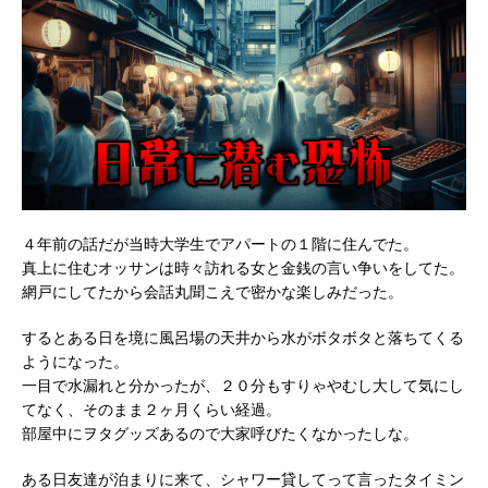
４年前の話だが当時大学生でアパートの１階に住んでた。
真上に住むオッサンは時々訪れる女と金銭の言い争いをしてた。
網戸にしてたから会話丸聞こえで密かな楽しみだった。
するとある日を境に風呂場の天井から水がボタボタと落ちてくる
ようになった。
一目で水漏れと分かったが、２０分もすりゃやむし大して気にし
てなく、そのまま２ヶ月くらい経過。
部屋中にヲタグッズあるので大家呼びたくなかったしな。
ある日友達が泊まりに来て、シャワー貸してって言ったタイミン