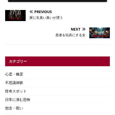
PREVIOUS
家に生臭い臭いが漂う
NEXT
患者を玩具にする女
カテゴリー
心霊・幽霊
不思議体験
怪奇スポット
日常に潜む恐怖
怨念・呪い