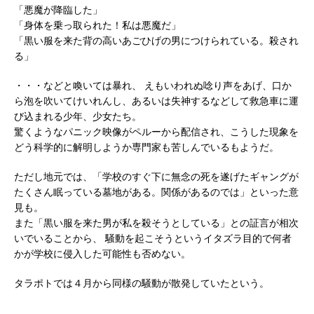
「悪魔が降臨した」
「身体を乗っ取られた！私は悪魔だ」
「黒い服を来た背の高いあごひげの男につけられている。殺され
る」
・・・などと喚いては暴れ、 えもいわれぬ唸り声をあげ、口か
ら泡を吹いてけいれんし、あるいは失神するなどして救急車に運
び込まれる少年、少女たち。
驚くようなパニック映像がペルーから配信され、こうした現象を
どう科学的に解明しようか専門家も苦しんでいるもようだ。
ただし地元では、「学校のすぐ下に無念の死を遂げたギャングが
たくさん眠っている墓地がある。関係があるのでは」といった意
見も。
また「黒い服を来た男が私を殺そうとしている」との証言が相次
いでいることから、 騒動を起こそうというイタズラ目的で何者
かが学校に侵入した可能性も否めない。
タラポトでは４月から同様の騒動が散発していたという。