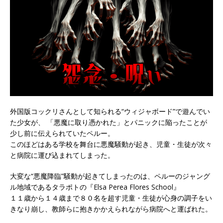
外国版コックリさんとして知られる“ウィジャボード”で遊んでい
た少女が、 「悪魔に取り憑かれた」とパニックに陥ったことが
少し前に伝えられていたペルー。
このほどはある学校を舞台に悪魔騒動が起き、児童・生徒が次々
と病院に運び込まれてしまった。
大変な“悪魔降臨”騒動が起きてしまったのは、ペルーのジャング
ル地域であるタラポトの『Elsa Perea Flores School』
１１歳から１４歳まで８０名を超す児童・生徒が心身の調子をい
きなり崩し、教師らに抱きかかえられながら病院へと運ばれた。