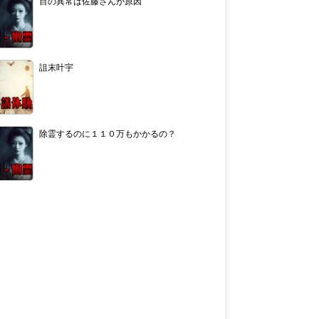
目の異常は佐藤さんが原因
詛末叶宇
除霊するのに１１０万もかかるの？