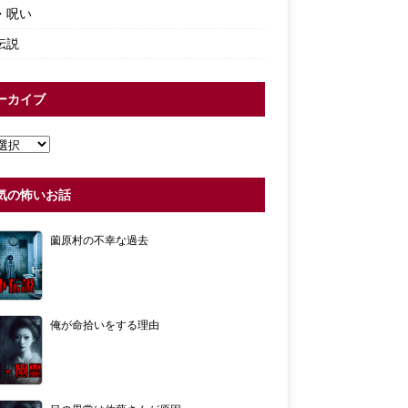
・呪い
伝説
ーカイブ
気の怖いお話
薗原村の不幸な過去
俺が命拾いをする理由