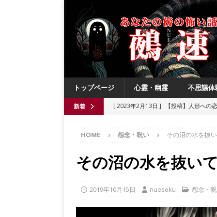
トップページ
心霊・幽霊
不思議体
[ 2023年2月13日 ]
【投稿】人形への
新着
[ 2021年8月3日 ]
【投稿】数年前の夏
HOME
怨念・呪い
その沼の水を抜い
[ 2021年6月13日 ]
チチケゥ
都市伝
[ 2021年6月13日 ]
ニュータウン祟り
その沼の水を抜い
[ 2023年4月4日 ]
【投稿】厄祓い
2019年10月15日
nuesoku
怨念・呪