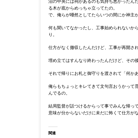
沼の中央には祠があるのも気持ち悪かったん
る木が底からめっちゃ立ってたの。
で、俺らが唖然としてたらいつの間にか神主
何も聞いてなかったし、工事始められないか
り。
仕方がなく撤収したんだけど、工事が再開さ
埋め立てはすんなり終わったんだけど、その
それで帰りにお札と御守りを渡されて「何か
俺らもちょっとキレてきて文句言おうかって
んでるの。
結局監督が話つけるからって事でみんな帰っ
意味が分からないだけに未だに怖くて仕方が
関連