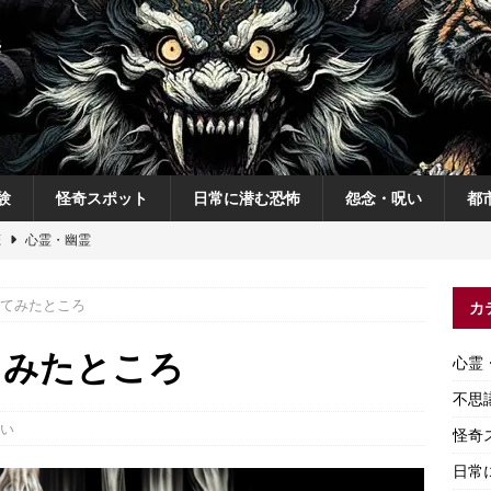
験
怪奇スポット
日常に潜む恐怖
怨念・呪い
都
恋
心霊・幽霊
の夜
不思議体験
てみたところ
カ
説
神
怨念・呪い
てみたところ
心霊
怨念・呪い
不思
い
怪奇
日常