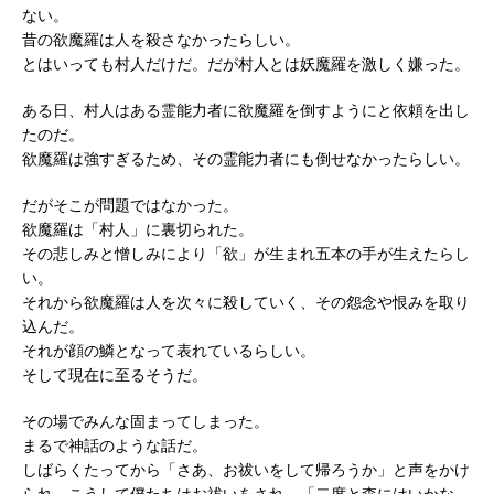
ない。
昔の欲魔羅は人を殺さなかったらしい。
とはいっても村人だけだ。だが村人とは妖魔羅を激しく嫌った。
ある日、村人はある霊能力者に欲魔羅を倒すようにと依頼を出し
たのだ。
欲魔羅は強すぎるため、その霊能力者にも倒せなかったらしい。
だがそこが問題ではなかった。
欲魔羅は「村人」に裏切られた。
その悲しみと憎しみにより「欲」が生まれ五本の手が生えたらし
い。
それから欲魔羅は人を次々に殺していく、その怨念や恨みを取り
込んだ。
それが顔の鱗となって表れているらしい。
そして現在に至るそうだ。
その場でみんな固まってしまった。
まるで神話のような話だ。
しばらくたってから「さあ、お祓いをして帰ろうか」と声をかけ
られ、こうして僕たちはお祓いをされ、「二度と森にはいかな