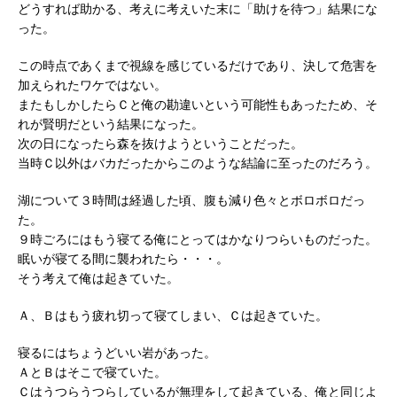
どうすれば助かる、考えに考えいた末に「助けを待つ」結果にな
った。
この時点であくまで視線を感じているだけであり、決して危害を
加えられたワケではない。
またもしかしたらＣと俺の勘違いという可能性もあったため、そ
れが賢明だという結果になった。
次の日になったら森を抜けようということだった。
当時Ｃ以外はバカだったからこのような結論に至ったのだろう。
湖について３時間は経過した頃、腹も減り色々とボロボロだっ
た。
９時ごろにはもう寝てる俺にとってはかなりつらいものだった。
眠いが寝てる間に襲われたら・・・。
そう考えて俺は起きていた。
Ａ、Ｂはもう疲れ切って寝てしまい、Ｃは起きていた。
寝るにはちょうどいい岩があった。
ＡとＢはそこで寝ていた。
Ｃはうつらうつらしているが無理をして起きている、俺と同じよ