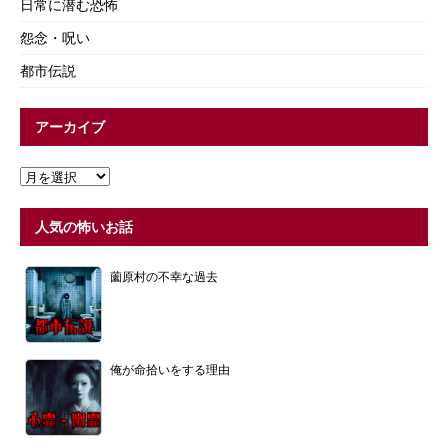
日常に潜む恐怖
怨念・呪い
都市伝説
アーカイブ
人気の怖いお話
薗原村の不幸な過去
俺が命拾いをする理由