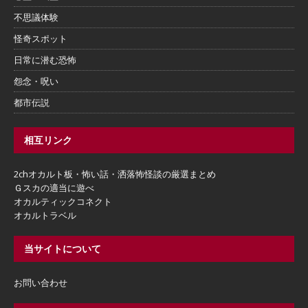
不思議体験
怪奇スポット
日常に潜む恐怖
怨念・呪い
都市伝説
相互リンク
2chオカルト板・怖い話・洒落怖怪談の厳選まとめ
Ｇスカの適当に遊べ
オカルティックコネクト
オカルトラベル
当サイトについて
お問い合わせ