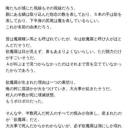
俺たちが感じた視線もその視線だろう。
顏にある鱗は取り込んだ怨念の数を表しており、５本の手は欲を
表しており、下半身の尻尾は魔を表しているらしい。
これが名前の由来だろう。
昔は魔羅螺ン馬とも呼ばれていたが、今は欲魔羅と呼び人がほと
んどだそうだ。
欲魔羅は目が見えず、鼻もあまりよくないらしい。ただ聴力だけ
がすごいそうだ。
Ａが叫ぶまで見つからなかったのはそれまで音を立てていなかっ
たからであろう。
欲魔羅が生まれた理由は一つの裏切り。
俺の村に昔誰かが火をつけていき、大火事が起きたそうだ。
村人の半数が死に壊滅状態。
もうボロボロだった。
そんな中、半数死んだ村人のすべての恨みが合体し、産まれたの
が「欲魔羅」だと。
大火事で死んだからかわからないが、必ず欲魔羅は湖にしか現れ