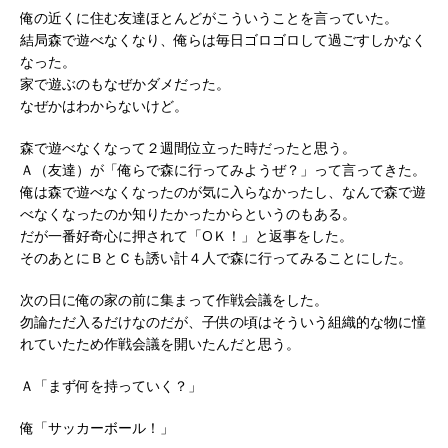
俺の近くに住む友達ほとんどがこういうことを言っていた。
結局森で遊べなくなり、俺らは毎日ゴロゴロして過ごすしかなく
なった。
家で遊ぶのもなぜかダメだった。
なぜかはわからないけど。
森で遊べなくなって２週間位立った時だったと思う。
Ａ（友達）が「俺らで森に行ってみようぜ？」って言ってきた。
俺は森で遊べなくなったのが気に入らなかったし、なんで森で遊
べなくなったのか知りたかったからというのもある。
だが一番好奇心に押されて「ОＫ！」と返事をした。
そのあとにＢとＣも誘い計４人で森に行ってみることにした。
次の日に俺の家の前に集まって作戦会議をした。
勿論ただ入るだけなのだが、子供の頃はそういう組織的な物に憧
れていたため作戦会議を開いたんだと思う。
Ａ「まず何を持っていく？」
俺「サッカーボール！」