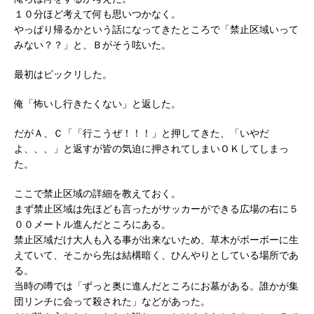
１０分ほど考えて何も思いつかなく。
やっぱり帰るかという話になってきたところで「禁止区域いって
みない？？」と、Ｂがそう呟いた。
最初はビックリした。
俺「怖いし行きたくない」と返した。
だがＡ、Ｃ「「行こうぜ！！！」と押してきた、「いやだ
よ、、、」と返すが皆の気迫に押されてしまいＯＫしてしまっ
た。
ここで禁止区域の詳細を教えておく。
まず禁止区域は先ほども言ったがサッカーができる広場の右に５
００メートル進んだところにある。
禁止区域だけ大人も入る事が出来ないため、草木がボーボーに生
えていて、そこから先は結構暗く、ひんやりとしている場所であ
る。
当時の噂では「ずっと奥に進んだところにお墓がある。誰かが集
団リンチに会って殺された」などがあった。