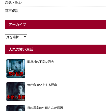
怨念・呪い
都市伝説
アーカイブ
人気の怖いお話
薗原村の不幸な過去
俺が命拾いをする理由
目の異常は佐藤さんが原因