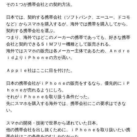
その１つが携帯会社との契約方法。
日本では、契約する携帯会社（ソフトバンク、エーユー、ドコモ
など）からスマホを購入するが、海外では携帯を購入してから、
契約する携帯会社を選ぶ。
つまり、海外ではどこのメーカーの携帯であっても、好きな携帯
会社と契約できるＳＩＭフリー機種として販売される。
海外ではスマホの販売は各メーカー主体であるため、Ａｎｄｒｏ
ｉｄよりｉＰｈｏｎｅの方が高い。
Ａｐｐｌｅ社はここに目を付けた。
日本の携帯会社がｉＰｈｏｎｅの販売をするなら、優先的にｉＰ
ｈｏｎｅが売れるようにしろ。
それがｉＰｈｏｎｅを取り扱う条件だった。
先にスマホを購入する海外では、携帯会社にこの要求はできな
い。
スマホの開発・技術で世界から遅れていた日本。
他の携帯会社を出し抜くために、ｉＰｈｏｎｅを取り扱いたい携
帯会社はこの条件をのむしかなかった。