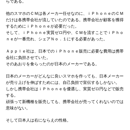
らである。
他のスマホのＣＭは各メーカー任せなのに、ｉＰｈｏｎｅのＣＭ
だけは各携帯会社が流していたのである。携帯会社が顧客を獲得
するためにｉＰｈｏｎｅが必要だった。
そして、ｉＰｈｏｎｅ実質ゼロ円や、ＣＭを流すことでｉＰｈｏ
ｎｅが一番売れ、シェアＮｏ．１にする必要があった。
Ａｐｐｌｅ社は、日本でのｉＰｈｏｎｅ販売に必要な費用は携帯
会社に負担させていた。
そのあおりを食らったのが日本のメーカーである。
日本のメーカーがどんなに良いスマホを作っても、日本メーカー
が売り上げを伸ばすためには、自己負担で宣伝するしかない。
しかし携帯会社はｉＰｈｏｎｅを優遇し、実質ゼロ円などで販売
する。
頑張って新機種を販売しても、携帯会社が売ってくれないのでは
意味がない。
そして日本人は右にならえの性格。