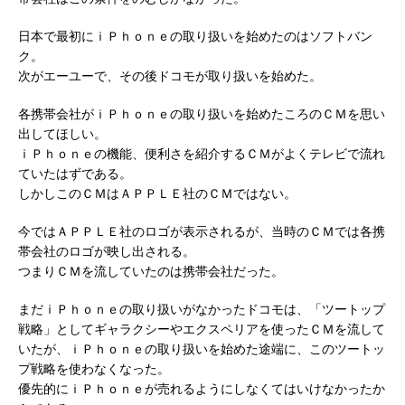
日本で最初にｉＰｈｏｎｅの取り扱いを始めたのはソフトバン
ク。
次がエーユーで、その後ドコモが取り扱いを始めた。
各携帯会社がｉＰｈｏｎｅの取り扱いを始めたころのＣＭを思い
出してほしい。
ｉＰｈｏｎｅの機能、便利さを紹介するＣＭがよくテレビで流れ
ていたはずである。
しかしこのＣＭはＡＰＰＬＥ社のＣＭではない。
今ではＡＰＰＬＥ社のロゴが表示されるが、当時のＣＭでは各携
帯会社のロゴが映し出される。
つまりＣＭを流していたのは携帯会社だった。
まだｉＰｈｏｎｅの取り扱いがなかったドコモは、「ツートップ
戦略」としてギャラクシーやエクスペリアを使ったＣＭを流して
いたが、ｉＰｈｏｎｅの取り扱いを始めた途端に、このツートッ
プ戦略を使わなくなった。
優先的にｉＰｈｏｎｅが売れるようにしなくてはいけなかったか