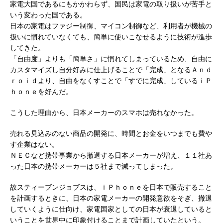
家電大国であるにもかかわらず、国民は家電の取り扱いが苦手と
いう変わった国である。
日本の家電はファジー制御、マイコン制御など、利用者が機械の
扱いに慣れていなくても、簡単に使いこなせるように技術が進歩
してきた。
「自由度」よりも「簡単さ」に慣れてしまっているため、自由に
カスタマイズし自分好みに仕上げることで「完成」となるＡｎｄ
ｒｏｉｄより、自由をなくすことで「すでに完成」しているｉＰ
ｈｏｎｅを好んだ。
こうした理由から、日本メーカーのスマホは売れなかった。
売れる見込みのない商品の開発に、時間とお金をいつまでも費や
す企業はない。
ＮＥＣなど携帯事業から撤退する日本メーカーが増え、１１社あ
った日本の携帯メーカーは５社まで減ってしまった。
故スティーブンジョブスは、ｉＰｈｏｎｅを日本で販売すること
を計画するときに、日本の家電メーカーの開発意欲をそぎ、撤退
していくように仕向け、家電国家としての日本が衰退していると
いうことを世界中に印象付けることまで計画していたという。