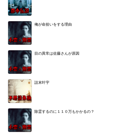
俺が命拾いをする理由
目の異常は佐藤さんが原因
詛末叶宇
除霊するのに１１０万もかかるの？