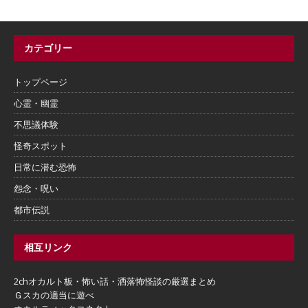
カテゴリー
トップページ
心霊・幽霊
不思議体験
怪奇スポット
日常に潜む恐怖
怨念・呪い
都市伝説
相互リンク
2chオカルト板・怖い話・洒落怖怪談の厳選まとめ
Ｇスカの適当に遊べ