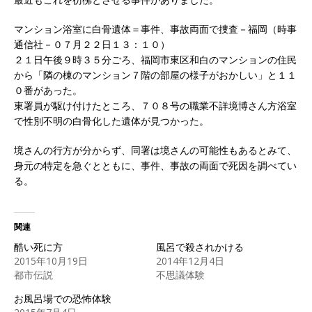
マンション浴室に白骨遺体＝事件、事故両面で捜査－福岡（時事
通信社－０７月２２日１３：１０）
２１日午後９時３５分ごろ、福岡市東区和白のマンションの住民
から「隣の棟のマンション７階の部屋の様子がおかしい」と１１
０番があった。
東署員が駆け付けたところ、７０８号の職業不詳境博さん方浴室
で性別不明の白骨化した遺体が見つかった。
境さんの行方が分からず、同署は境さんの可能性もあるとみて、
身元の特定を急ぐとともに、事件、事故の両面で死因を調べてい
る。
関連
酷い死に方
風呂で殺されかける
2015年10月19日
2014年12月4日
都市伝説
不思議体験
お風呂場での恐怖体験