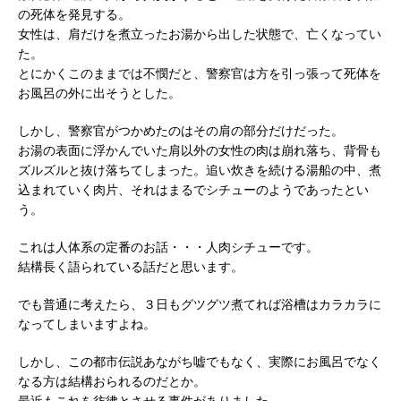
の死体を発見する。
女性は、肩だけを煮立ったお湯から出した状態で、亡くなってい
た。
とにかくこのままでは不憫だと、警察官は方を引っ張って死体を
お風呂の外に出そうとした。
しかし、警察官がつかめたのはその肩の部分だけだった。
お湯の表面に浮かんでいた肩以外の女性の肉は崩れ落ち、背骨も
ズルズルと抜け落ちてしまった。追い炊きを続ける湯船の中、煮
込まれていく肉片、それはまるでシチューのようであったとい
う。
これは人体系の定番のお話・・・人肉シチューです。
結構長く語られている話だと思います。
でも普通に考えたら、３日もグツグツ煮てれば浴槽はカラカラに
なってしまいますよね。
しかし、この都市伝説あながち嘘でもなく、実際にお風呂でなく
なる方は結構おられるのだとか。
最近もこれを彷彿とさせる事件がありました。