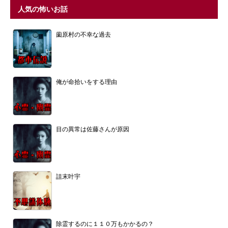
人気の怖いお話
薗原村の不幸な過去
俺が命拾いをする理由
目の異常は佐藤さんが原因
詛末叶宇
除霊するのに１１０万もかかるの？