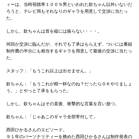
ィーは、当時視聴率１００％男といわれた欽ちゃん以外いないだ
ろうと、テレビ局もそれなりのギャラを用意して交渉に当たっ
た。
しかし、欽ちゃんは首を縦には振らない・・・。
何回か交渉に臨んだが、それでも了承はもらえず、ついには番組
制作費の半分にも相当するギャラを用意して最後の交渉に当たっ
た。
スタッフ：「もうこれ以上は出せません。」
欽ちゃん：「もうこれが精一杯なのね？だったらＯＫやりましょ
う。」とやっと了承をもらった。
しかし、欽ちゃんはその直後、衝撃的な言葉を言い放つ。
欽ちゃん：「じゃあこのギャラ全部寄付して」
西田ひかるさんのエピソード。
９１年のパーソナリティーを務めた西田ひかるさんは制作発表の