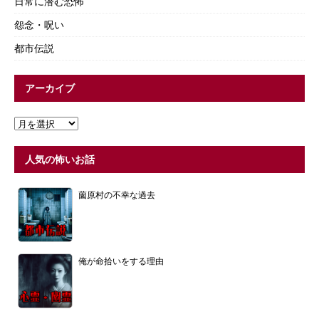
日常に潜む恐怖
怨念・呪い
都市伝説
アーカイブ
人気の怖いお話
薗原村の不幸な過去
俺が命拾いをする理由