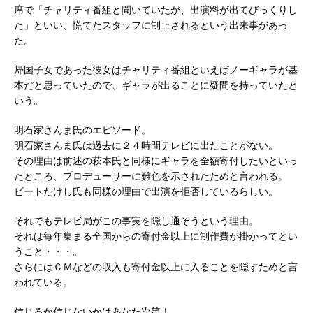
席で「チャリティ番組と聞いていたが、出演料が出てびっくりし
た」といい、慌てたスタッフに制止されるという出来事があっ
た。
帰国子女であった彼女はチャリティ番組といえばノーギャラが基
本だと思っていたので、ギャラが出ることに疑問を持っていたと
いう。
明石家さんま氏のエピソード。
明石家さんま氏は過去に２４時間テレビに出たことがない。
その理由は前述の萩本氏と同様にギャラを全額寄付したいといっ
たところ、プロデューサーに難色を示されたためと言われる。
ビートたけし氏も同様の理由で出演を拒否しているらしい。
それでもテレビ局がこの事実を隠し通そうという理由。
それは毎年集まる全国からの寄付金以上に制作費が掛かってとい
うこと・・・。
さらにはＣＭなどの収入も寄付金以上に入ることを隠すためと言
われている。
信じるか信じないかはあなた次第！