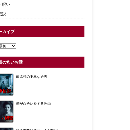
・呪い
伝説
ーカイブ
気の怖いお話
薗原村の不幸な過去
俺が命拾いをする理由