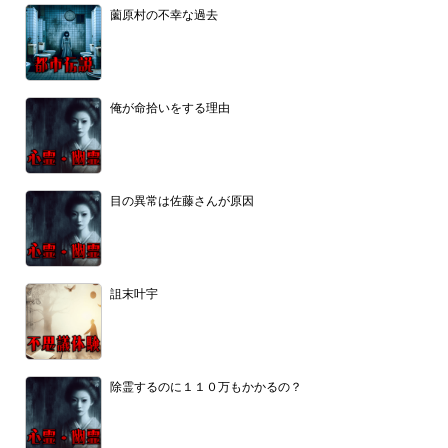
薗原村の不幸な過去
俺が命拾いをする理由
目の異常は佐藤さんが原因
詛末叶宇
除霊するのに１１０万もかかるの？