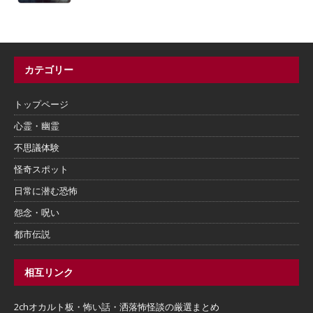
カテゴリー
トップページ
心霊・幽霊
不思議体験
怪奇スポット
日常に潜む恐怖
怨念・呪い
都市伝説
相互リンク
2chオカルト板・怖い話・洒落怖怪談の厳選まとめ