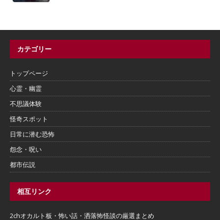
カテゴリー
トップページ
心霊・幽霊
不思議体験
怪奇スポット
日常に潜む恐怖
怨念・呪い
都市伝説
相互リンク
2chオカルト板・怖い話・洒落怖怪談の厳選まとめ