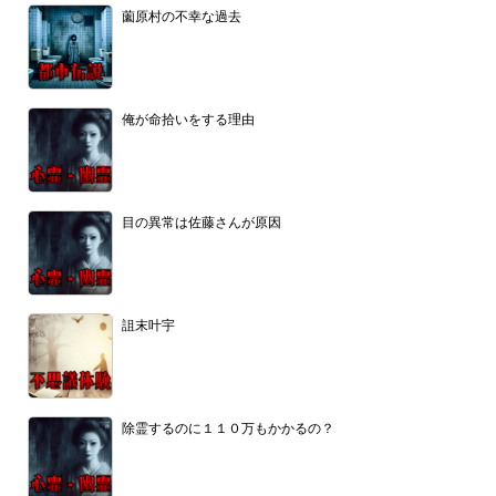
薗原村の不幸な過去
俺が命拾いをする理由
目の異常は佐藤さんが原因
詛末叶宇
除霊するのに１１０万もかかるの？