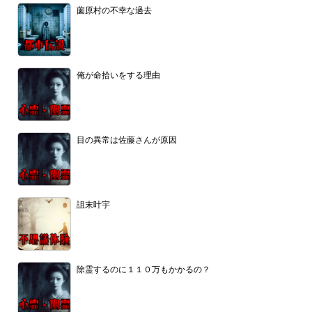
薗原村の不幸な過去
俺が命拾いをする理由
目の異常は佐藤さんが原因
詛末叶宇
除霊するのに１１０万もかかるの？