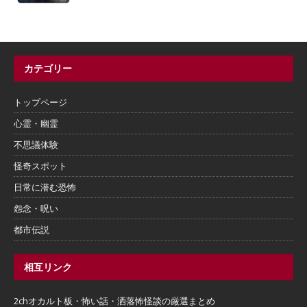
カテゴリー
トップページ
心霊・幽霊
不思議体験
怪奇スポット
日常に潜む恐怖
怨念・呪い
都市伝説
相互リンク
2chオカルト板・怖い話・洒落怖怪談の厳選まとめ