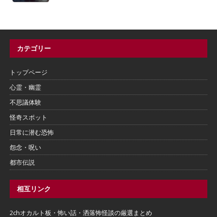
カテゴリー
トップページ
心霊・幽霊
不思議体験
怪奇スポット
日常に潜む恐怖
怨念・呪い
都市伝説
相互リンク
2chオカルト板・怖い話・洒落怖怪談の厳選まとめ