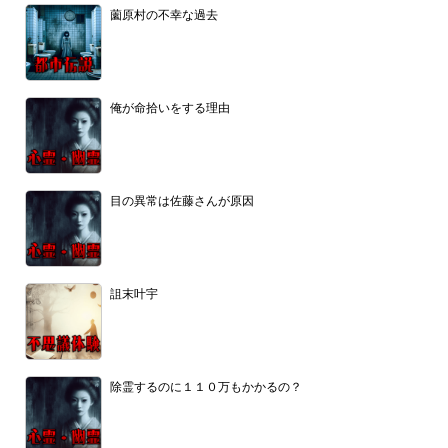
薗原村の不幸な過去
俺が命拾いをする理由
目の異常は佐藤さんが原因
詛末叶宇
除霊するのに１１０万もかかるの？