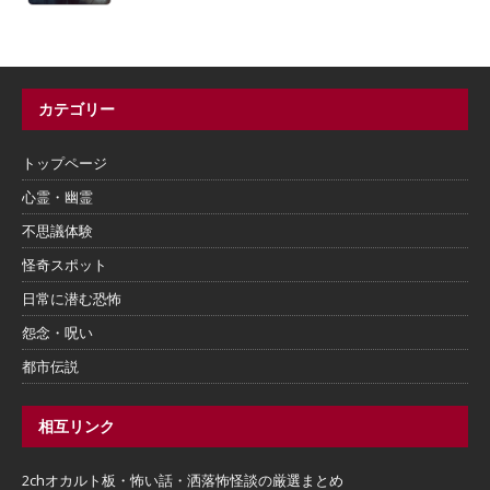
カテゴリー
トップページ
心霊・幽霊
不思議体験
怪奇スポット
日常に潜む恐怖
怨念・呪い
都市伝説
相互リンク
2chオカルト板・怖い話・洒落怖怪談の厳選まとめ