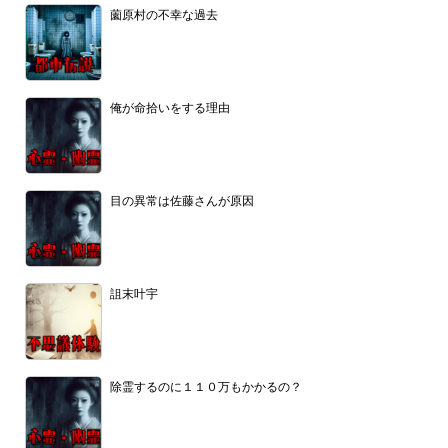
薗原村の不幸な過去
俺が命拾いをする理由
目の異常は佐藤さんが原因
詛末叶宇
除霊するのに１１０万もかかるの？