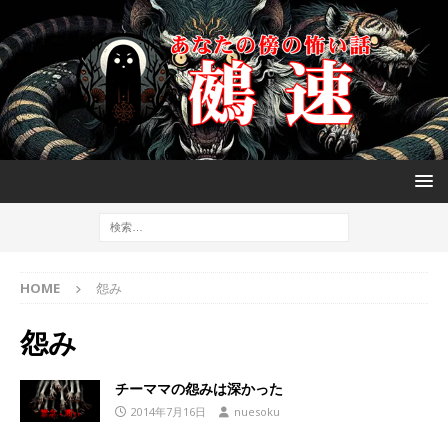
HOME
怨み
怨み
チーママの怨みは深かった
2014年7月16日
nuesoku