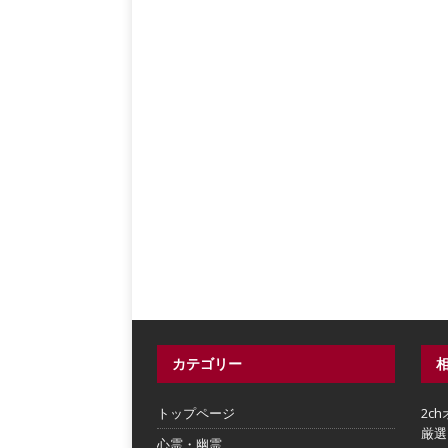
カテゴリー
トップページ
2c
厳選
心霊・幽霊