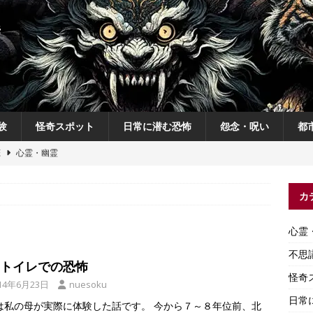
験
怪奇スポット
日常に潜む恐怖
怨念・呪い
都
恋
心霊・幽霊
の夜
不思議体験
カ
説
神
怨念・呪い
心霊
怨念・呪い
不思
トイレでの恐怖
怪奇
14年6月23日
nuesoku
日常
は私の母が実際に体験した話です。 今から７～８年位前、北