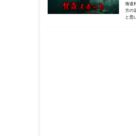
海道
方の
と思