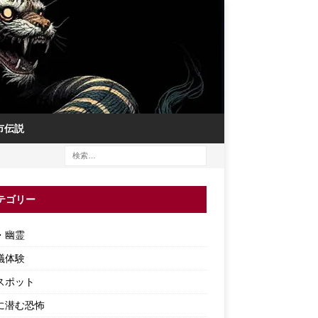
市伝説
テゴリー
・幽霊
議体験
スポット
に潜む恐怖