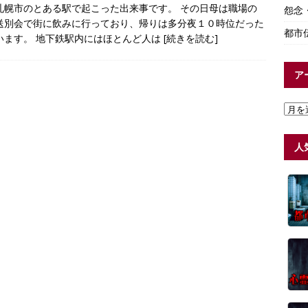
札幌市のとある駅で起こった出来事です。 その日母は職場の
怨念
送別会で街に飲みに行っており、帰りは多分夜１０時位だった
都市
います。 地下鉄駅内にはほとんど人は
[続きを読む]
ア
人