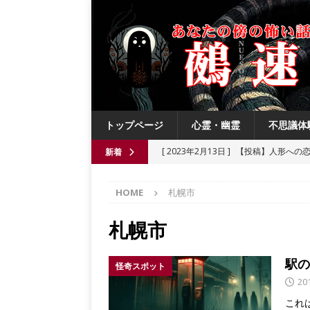
トップページ
心霊・幽霊
不思議体
[ 2023年2月13日 ]
【投稿】人形への
新着
[ 2021年8月3日 ]
【投稿】数年前の夏
HOME
札幌市
[ 2021年6月13日 ]
チチケゥ
都市伝
[ 2021年6月13日 ]
ニュータウン祟り
札幌市
[ 2023年4月4日 ]
【投稿】厄祓い
駅の
怪奇スポット
20
これ