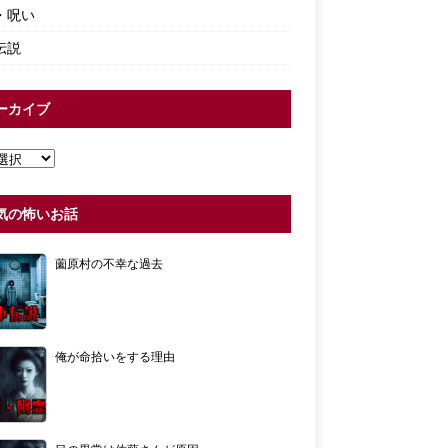
・呪い
伝説
ーカイブ
気の怖いお話
薗原村の不幸な過去
俺が命拾いをする理由