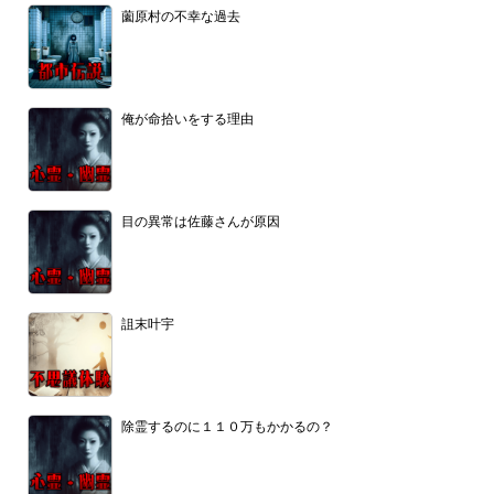
薗原村の不幸な過去
俺が命拾いをする理由
目の異常は佐藤さんが原因
詛末叶宇
除霊するのに１１０万もかかるの？