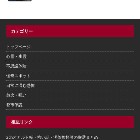
カテゴリー
トップページ
心霊・幽霊
不思議体験
怪奇スポット
日常に潜む恐怖
怨念・呪い
都市伝説
相互リンク
2chオカルト板・怖い話・洒落怖怪談の厳選まとめ