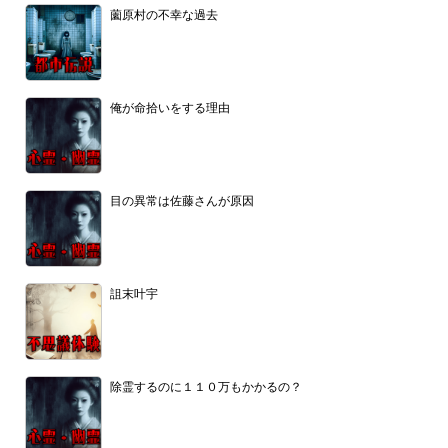
薗原村の不幸な過去
俺が命拾いをする理由
目の異常は佐藤さんが原因
詛末叶宇
除霊するのに１１０万もかかるの？