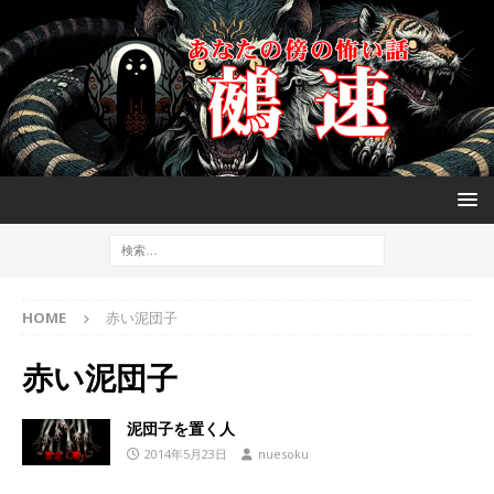
HOME
赤い泥団子
赤い泥団子
泥団子を置く人
2014年5月23日
nuesoku