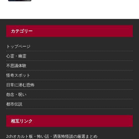
カテゴリー
トップページ
心霊・幽霊
不思議体験
怪奇スポット
日常に潜む恐怖
怨念・呪い
都市伝説
相互リンク
2chオカルト板・怖い話・洒落怖怪談の厳選まとめ