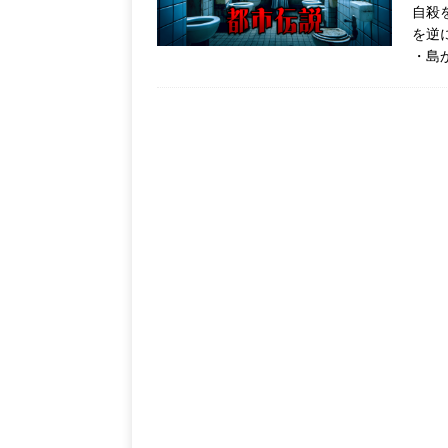
自殺
を逆
・島