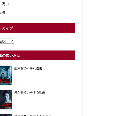
・呪い
伝説
ーカイブ
気の怖いお話
薗原村の不幸な過去
俺が命拾いをする理由