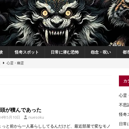
験
怪奇スポット
日常に潜む恐怖
怨念・呪い
都
恋
心霊・幽霊
の夜
不思議体験
カ
説
神
怨念・呪い
心霊
怨念・呪い
不思
頭が積んであった
怪奇
14年5月10日
nuesoku
日常
ょっと前から一人暮らししてるんだけど、最近部屋で変なモノ