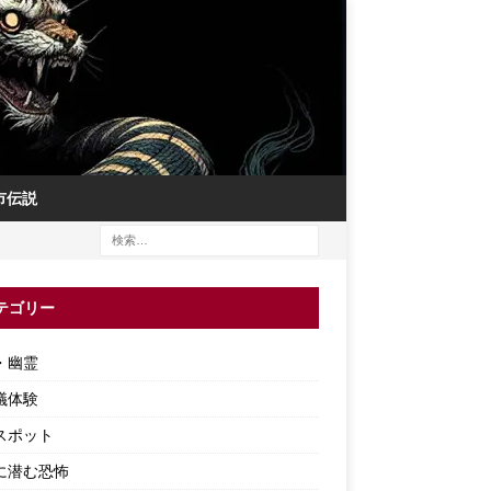
市伝説
テゴリー
・幽霊
議体験
スポット
に潜む恐怖