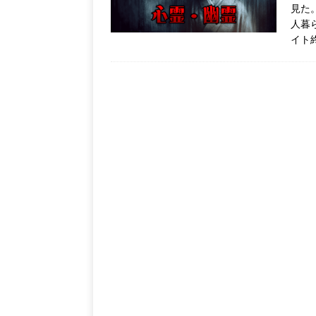
見た
人暮
イト