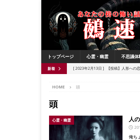
トップページ
心霊・幽霊
不思議体
[ 2023年2月13日 ]
【投稿】人形への
新着
[ 2021年8月3日 ]
【投稿】数年前の夏
HOME
頭
[ 2021年6月13日 ]
チチケゥ
都市伝
[ 2021年6月13日 ]
ニュータウン祟り
頭
[ 2023年4月4日 ]
【投稿】厄祓い
人の
心霊・幽霊
20
俺ち