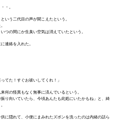
・・・。
」という二代目の声が聞こえたという。
た。
、いつの間にか生臭い空気は消えていたという。
主に連絡を入れた。
座ってた！すぐお祓いしてくれ！」
以来何の怪異もなく無事に済んでいるという。
時振り向いていたら、今頃あんたも此処にいたかもね」と、綺
う。
子供に隠れて、小便にまみれたズボンを洗ったのは内緒の話ら