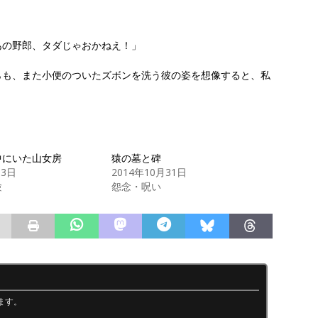
あの野郎、タダじゃおかねえ！」
らも、また小便のついたズボンを洗う彼の姿を想像すると、私
中にいた山女房
猿の墓と碑
月3日
2014年10月31日
験
怨念・呪い
ます。