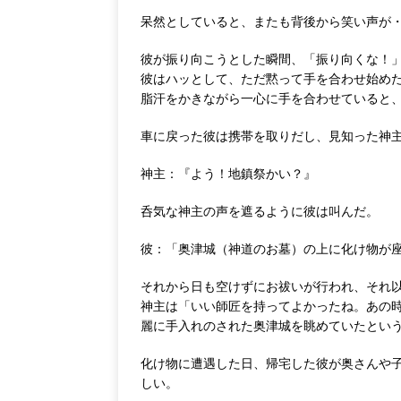
呆然としていると、またも背後から笑い声が
彼が振り向こうとした瞬間、「振り向くな！
彼はハッとして、ただ黙って手を合わせ始め
脂汗をかきながら一心に手を合わせていると
車に戻った彼は携帯を取りだし、見知った神
神主：『よう！地鎮祭かい？』
呑気な神主の声を遮るように彼は叫んだ。
彼：「奥津城（神道のお墓）の上に化け物が
それから日も空けずにお祓いが行われ、それ
神主は「いい師匠を持ってよかったね。あの
麗に手入れのされた奥津城を眺めていたとい
化け物に遭遇した日、帰宅した彼が奥さんや
しい。