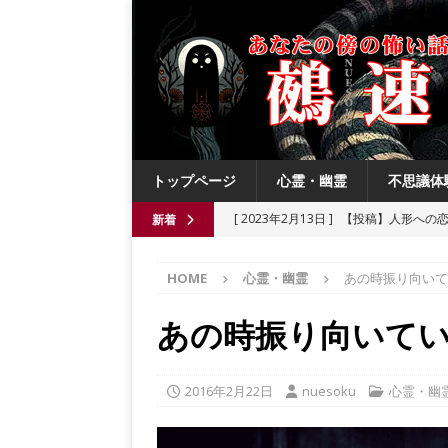
トップページ
心霊・幽霊
不思議体
[ 2023年2月13日 ]
【投稿】人形への
新着
[ 2021年8月3日 ]
【投稿】数年前の夏
HOME
心霊・幽霊
あの時振り向いて
[ 2021年6月13日 ]
チチケゥ
都市伝
[ 2021年6月13日 ]
ニュータウン祟り
あの時振り向いて
[ 2023年4月4日 ]
【投稿】厄祓い
2016年2月22日
nuesoku
心霊・幽