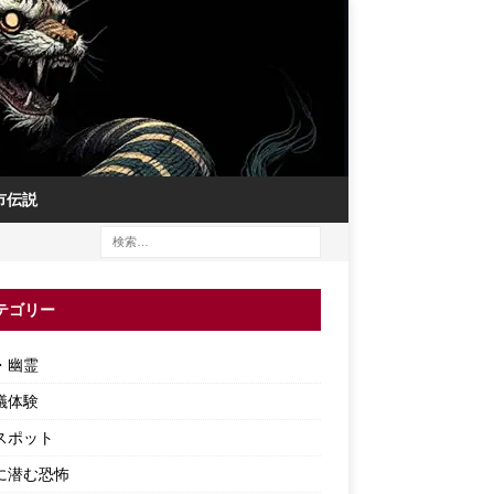
市伝説
テゴリー
・幽霊
議体験
スポット
に潜む恐怖