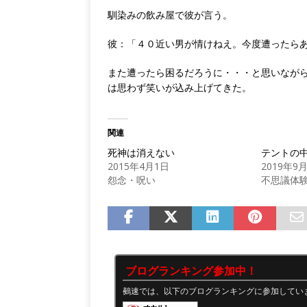
馴染みの飲み屋で彼が言う。
彼：「４０近い男が情けねえ。今度遭ったら
また遭ったら困るだろうに・・・と思いなが
は思わず笑いが込み上げてきた。
関連
死神は消えない
テントの
2015年4月1日
2019年9
怨念・呪い
不思議体
ブログランキング参加中！
鵺速では、以下のブログランキングに参加してい