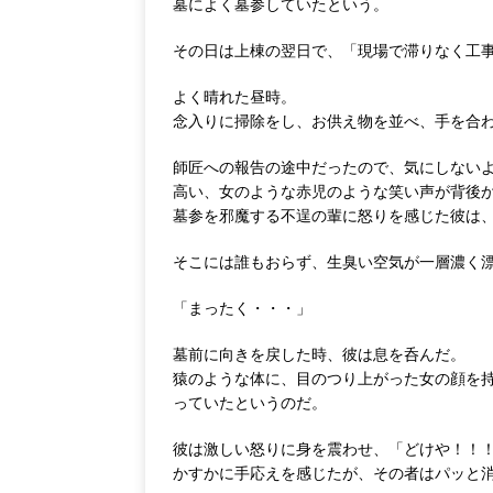
墓によく墓参していたという。
その日は上棟の翌日で、「現場で滞りなく工
よく晴れた昼時。
念入りに掃除をし、お供え物を並べ、手を合
師匠への報告の途中だったので、気にしない
高い、女のような赤児のような笑い声が背後
墓参を邪魔する不逞の輩に怒りを感じた彼は
そこには誰もおらず、生臭い空気が一層濃く
「まったく・・・」
墓前に向きを戻した時、彼は息を呑んだ。
猿のような体に、目のつり上がった女の顔を
っていたというのだ。
彼は激しい怒りに身を震わせ、「どけや！！
かすかに手応えを感じたが、その者はパッと