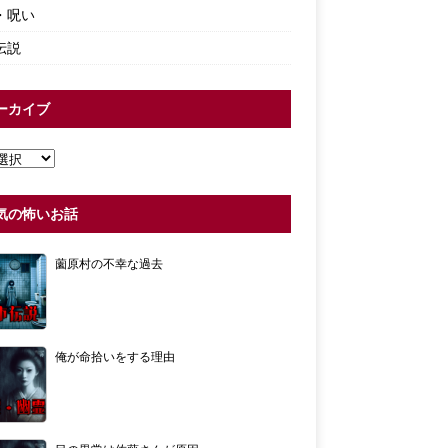
・呪い
伝説
ーカイブ
気の怖いお話
薗原村の不幸な過去
俺が命拾いをする理由