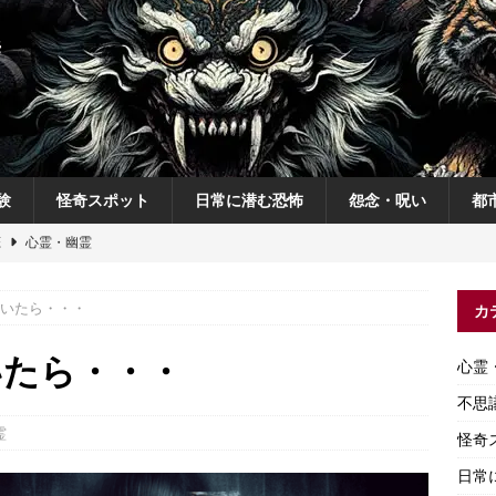
験
怪奇スポット
日常に潜む恐怖
怨念・呪い
都
恋
心霊・幽霊
の夜
不思議体験
いたら・・・
カ
説
神
怨念・呪い
いたら・・・
心霊
怨念・呪い
不思
霊
怪奇
日常