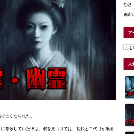
怨念
都市
ア
人
。
場で亡くなられた。
常に尊敬していた彼は、暇を見つけては、初代と二代目が眠る