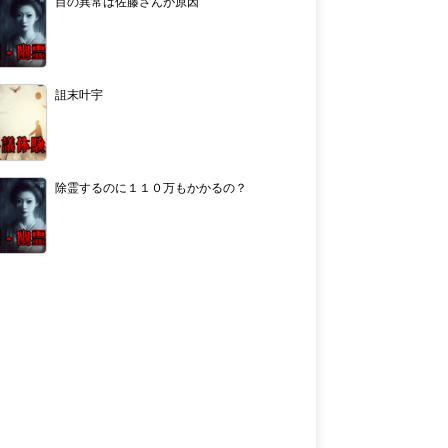
目の異常は佐藤さんが原因
詛末叶宇
除霊するのに１１０万もかかるの？