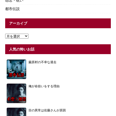
怨念・呪い
都市伝説
アーカイブ
人気の怖いお話
薗原村の不幸な過去
俺が命拾いをする理由
目の異常は佐藤さんが原因