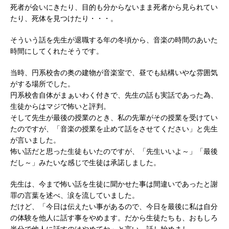
死者が会いにきたり、目的も分からないまま死者から見られてい
たり、死体を見つけたり・・・。
そういう話を先生が退職する年の冬頃から、音楽の時間のあいた
時間にしてくれたそうです。
当時、円系校舎の奥の建物が音楽室で、昼でも結構いやな雰囲気
がする場所でした。
円系校舎自体がまぁいわく付きで、先生の話も実話であった為、
生徒からはマジで怖いと評判。
そして先生が最後の授業のとき、私の先輩がその授業を受けてい
たのですが、「音楽の授業を止めて話をさせてください」と先生
が言いました。
怖い話だと思った生徒もいたのですが、「先生いいよ～」「最後
だし～」みたいな感じで生徒は承諾しました。
先生は、今まで怖い話を生徒に聞かせた事は間違いであったと謝
罪の言葉を述べ、涙を流していました。
だけど、「今日は伝えたい事があるので、今日を最後に私は自分
の体験を他人に話す事をやめます。だから生徒たちも、おもしろ
半分で他人に話すのはやめてね」と言い、話し始めまし