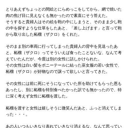
とりあえずちょっとの間絵とにらめっこをしてから、網で焼いた
肉の焦げ目に見えなくも無かったので素直にそう答えた。
そうすると貴婦人はその絵を鞄の中にしまうと、そのまま少し鞄
の中を探すような仕草をしたあと、「差し上げます」と言って鞄
から取り出した柘榴（ザクロ）をくれた。
そのまま別の車両に行ってしまった貴婦人の背中を見送ったあ
と、柘榴（ザクロ）ってそういえば食ったことないな、なんて考
えていたんだが、今度は別の女性に話しかけられた。
その女性は白い髪をポニーテールに結った巫女服の若い女性で、
柘榴（ザクロ）が好物なので譲って欲しいと言ってきた。
その女性には前に死にそうになっていた所を助けてもらった恩も
あったし、別に柘榴を特別食べたかった訳でも無かったので、特
に深く考えず女性に柘榴を渡した。
柘榴を渡すと女性は嬉しそうに微笑んだあと、ふっと消えてしま
った・・・。
あの人いつもいきなり表れていきなり消えるな、なんて思ってい