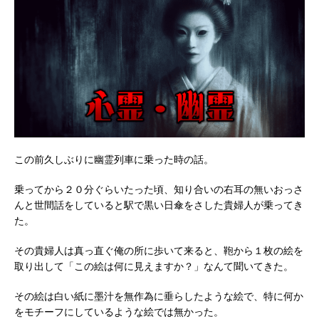
この前久しぶりに幽霊列車に乗った時の話。
乗ってから２０分ぐらいたった頃、知り合いの右耳の無いおっさ
んと世間話をしていると駅で黒い日傘をさした貴婦人が乗ってき
た。
その貴婦人は真っ直ぐ俺の所に歩いて来ると、鞄から１枚の絵を
取り出して「この絵は何に見えますか？」なんて聞いてきた。
その絵は白い紙に墨汁を無作為に垂らしたような絵で、特に何か
をモチーフにしているような絵では無かった。