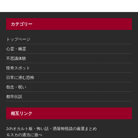
カテゴリー
トップページ
心霊・幽霊
不思議体験
怪奇スポット
日常に潜む恐怖
怨念・呪い
都市伝説
相互リンク
2chオカルト板・怖い話・洒落怖怪談の厳選まとめ
Ｇスカの適当に遊べ