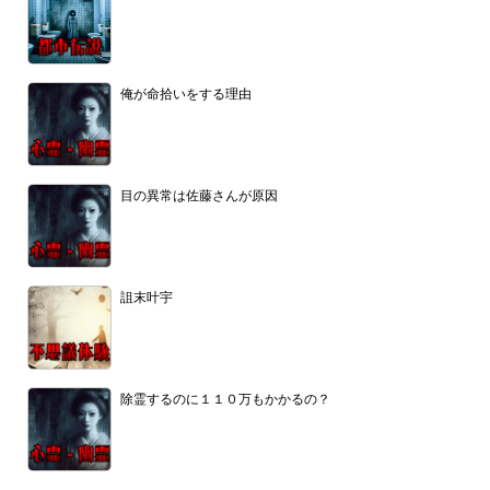
俺が命拾いをする理由
目の異常は佐藤さんが原因
詛末叶宇
除霊するのに１１０万もかかるの？