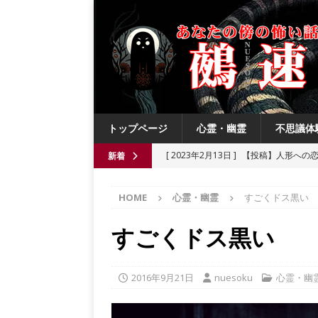
トップページ
心霊・幽霊
不思議体
[ 2023年2月13日 ]
【投稿】人形への
新着
[ 2021年8月3日 ]
【投稿】数年前の夏
HOME
心霊・幽霊
すごくドス黒い
[ 2021年6月13日 ]
チチケゥ
都市伝
[ 2021年6月13日 ]
ニュータウン祟り
すごくドス黒い
[ 2023年4月4日 ]
【投稿】厄祓い
2016年9月21日
nuesoku
心霊・幽