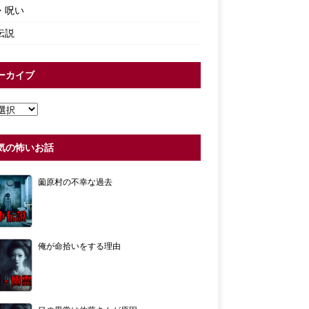
・呪い
伝説
ーカイブ
気の怖いお話
薗原村の不幸な過去
俺が命拾いをする理由