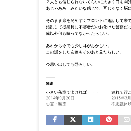
２人とも信じられないくらいに大きく口を開
あじゃああ」みたいな感じで、耳じゃなく脳
そのまま扉を閉めすぐフロントに電話して来
錯乱して従業員に不審者だのお化けだ警察だ
俺以外何も映ってなかったらしい。
あれから今でも少し耳がおかしい。
この話をした友達もそのあと見たらしい。
今思い出しても恐ろしい。
関連
小さい茶室でよければ・・・
連れて行
2014年9月20日
2015年3
心霊・幽霊
不思議体