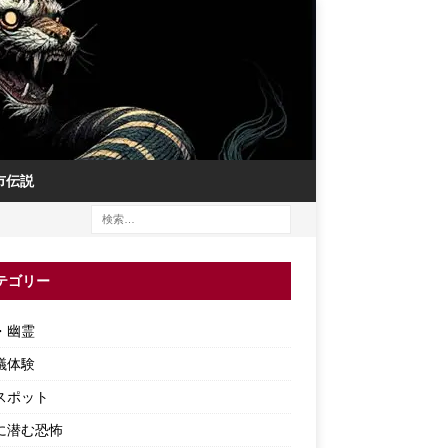
市伝説
テゴリー
・幽霊
議体験
スポット
に潜む恐怖