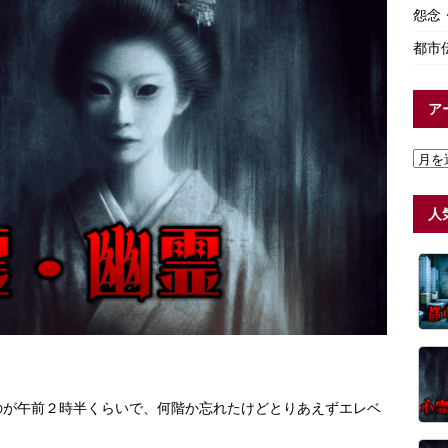
怨念
都市
ア
人
のが午前２時半くらいで、何階か忘れたけどとりあえずエレベ