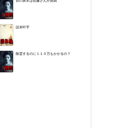
目の異常は佐藤さんが原因
詛末叶宇
除霊するのに１１０万もかかるの？