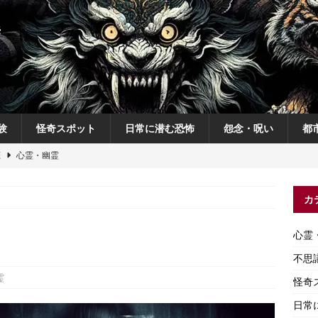
験
怪奇スポット
日常に潜む恐怖
怨念・呪い
都
恋
心霊・幽霊
の夜
不思議体験
カ
説
神
怨念・呪い
心霊
怨念・呪い
不思
霊
怪奇
日常