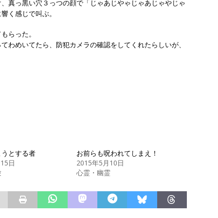
け、真っ黒い穴３っつの顔で「じゃあじやゃじゃあじゃやじゃ
に響く感じで叫ぶ。
てもらった。
ってわめいてたら、防犯カメラの確認をしてくれたらしいが、
こうとする者
お前らも呪われてしまえ！
月15日
2015年5月10日
験
心霊・幽霊