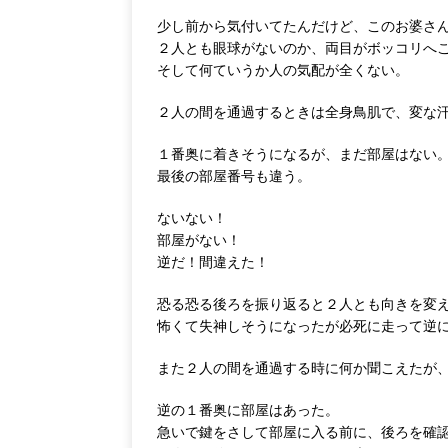
少し前から気付いてたんだけど、このお婆さ
２人とも眼球がないのか、両目がボッコリへ
そして何ていうか人の気配が全くない。
２人の間を通過するときは全身鳥肌で、変な
１番奥に着きそうになるが、まだ部屋はない
最後の部屋番号も違う。
ないない！
部屋がない！
逆だ！間違えた！
恐る恐る後ろを振り返ると２人とも向きを変
怖くて失神しそうになったが必死に走って逆
また２人の間を通過する時に何か聞こえたが
逆の１番奥に部屋はあった。
急いで鍵をさして部屋に入る前に、後ろを確