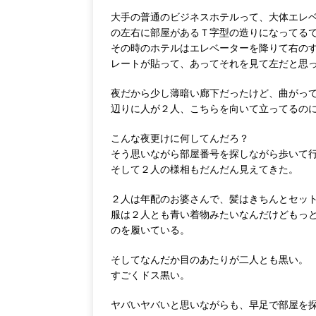
大手の普通のビジネスホテルって、大体エレ
の左右に部屋があるＴ字型の造りになってる
その時のホテルはエレベーターを降りて右の
レートが貼って、あってそれを見て左だと思
夜だから少し薄暗い廊下だったけど、曲がっ
辺りに人が２人、こちらを向いて立ってるの
こんな夜更けに何してんだろ？
そう思いながら部屋番号を探しながら歩いて
そして２人の様相もだんだん見えてきた。
２人は年配のお婆さんで、髪はきちんとセッ
服は２人とも青い着物みたいなんだけどもっ
のを履いている。
そしてなんだか目のあたりが二人とも黒い。
すごくドス黒い。
ヤバいヤバいと思いながらも、早足で部屋を