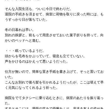
そんな入院生活も、ついに今日で終わりだ。
退院の手続きを済ませて、病室に荷物を取りに戻った時には、も
うすっかり日が落ちていた。
冬の日暮れは早い。
別れの挨拶と、前もって用意させておいた菓子折りを持って、向
かいのベッドへと進む。
・・・眠っているようだ。
頭からを毛布をかぶっていて、寝息も立てていない。
声をかけるのはかえって悪いようだった。
仕方が無いので、簡単な置き手紙を書き上げて、そっと置いてお
いた。
こんなお別れで後ろ髪を引かれるようだったが、ここは堪えて早
く元気になってくれるよう祈った。
病院をでてタクシーに乗り込むときに、病室のあたりを振り返っ
た。
するとそこには、満面の笑みで両腕をふり、見送る友人の姿があ