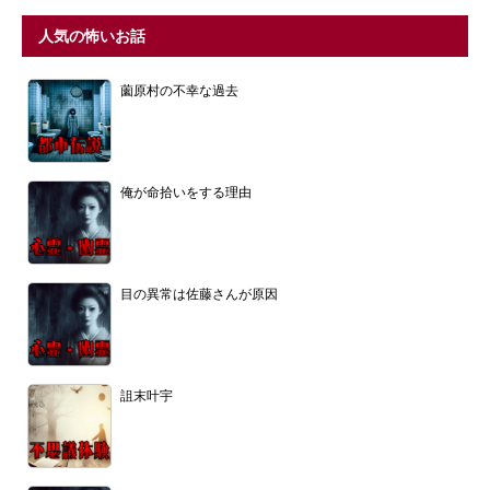
人気の怖いお話
薗原村の不幸な過去
俺が命拾いをする理由
目の異常は佐藤さんが原因
詛末叶宇