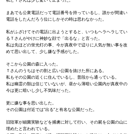
まあでも公衆電話だって電話番号を持っているし、誰かが間違い
電話をしたんだろう位にしかその時は思わなかった。
私がふざけてその電話に出ようとすると、いつもヘラヘラしてい
るＴさんがやけに神妙な顔で「出るな」と言った。
私は先ほどの蛍光灯の事、今が真夜中で辺りに人気が無い事を改
めて思い出して、少し嫌な予感がした。
そこから公園の森に入った。
Ｔさんのうちはその割と広い公園を抜けた所にある。
私もその公園の近くに住んでいるし、普段から通っている。
私は幽霊の類は信じていないが、昼から薄暗い公園内が真夜中の
今は更に暗いし少し不気味だった。
更に嫌な事を思い出した。
その公園は付近では”出る”と有名な公園だった。
旧陸軍が細菌実験などを捕虜に対して行い、その屍を公園の山に
埋めたと言われている。