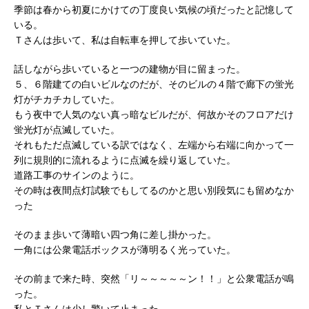
季節は春から初夏にかけての丁度良い気候の頃だったと記憶して
いる。
Ｔさんは歩いて、私は自転車を押して歩いていた。
話しながら歩いていると一つの建物が目に留まった。
５、６階建ての白いビルなのだが、そのビルの４階で廊下の蛍光
灯がチカチカしていた。
もう夜中で人気のない真っ暗なビルだが、何故かそのフロアだけ
蛍光灯が点滅していた。
それもただ点滅している訳ではなく、左端から右端に向かって一
列に規則的に流れるように点滅を繰り返していた。
道路工事のサインのように。
その時は夜間点灯試験でもしてるのかと思い別段気にも留めなか
った
そのまま歩いて薄暗い四つ角に差し掛かった。
一角には公衆電話ボックスが薄明るく光っていた。
その前まで来た時、突然「リ～～～～～ン！！」と公衆電話が鳴
った。
私とＴさんは少し驚いて止まった。