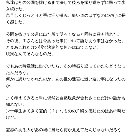
私達はその公園を抜けるまで決して後ろを振り返らずに黙って歩
き続けた。
息苦しくじっとりと手に汗が滲み、短い道のはずなのにやけに長
く感じた。
公園を抜けて公道に出た所で明るくなると同時に霧も晴れた。
その後、Ｔさんとは今あった事について語りあう事はなかった。
とまあこれだけの話で決定的な何かは出てこない。
現実なんてそんなものだ。
でもあの時電話に出ていたら、あの時振り返っていたらどうなっ
たんだろう。
何かに憑りつかれたのか、あの世の迷宮に迷い込む事になったの
か。
よく考えてみると単に偶然と自然現象が合わさっただけの話かも
知れない。
ン十年生きてきて霊的（？）なものの片鱗を感じたのはあの時だ
けだ。
霊感のある人があの場に居たら何か見えてたんじゃないだろう