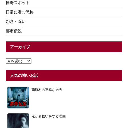
怪奇スポット
日常に潜む恐怖
怨念・呪い
都市伝説
アーカイブ
人気の怖いお話
薗原村の不幸な過去
俺が命拾いをする理由