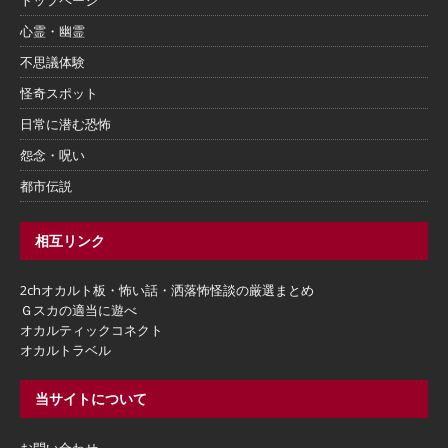
心霊・幽霊
不思議体験
怪奇スポット
日常に潜む恐怖
怨念・呪い
都市伝説
相互リンク
2chオカルト板・怖い話・洒落怖怪談の厳選まとめ
Ｇスカの適当に遊べ
オカルティックコネクト
オカルトラベル
当サイトについて
お問い合わせ