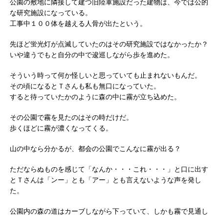
公園の敷地に隣接して建つ旧陸軍施設だった建物は、今では公的
な研究施設になっている。
工事中１００体を越える人骨が出たという。
先ほど蛍光灯が点滅していたのはその研究施設ではなかったか？
いや違うでもと自分の中で逡巡しながら歩を進めた。
そういう時って何か怪しいと思っていても止まれないもんだ。
その頃になるとＴさんも私も無口になっていた。
すると待っていたかのように森の中に霧が立ち込めた。
その公園で霧を見たのはその時だけだ。
歩くほどに霧が濃くなってくる。
山の中なら分かるが、都会の公園でこんなに霧が出る？
ただならぬものを感じて「なんか・・・これ・・・」と口に出す
とＴさんは「ンー」とも「アー」とも言えないような声を発し
た。
公園内の森の道はカーブしながら下っていて、しかも霧で見通し