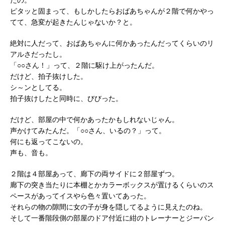
ピタッと固まって、もしかしたらおばあちゃんが２階で何かやっ
てて、急変が起きたんじゃないか？と。
絶対に人だって、おばあちゃんに何かあったんだってくらいのリ
アルさだったし。
「○○さん！」って、２階に駆け上がったんだ。
だけど、拍子抜けした。
シ～ンとしてる。
拍子抜けしたと同時に、びびった。
だけど、部屋の中で何かあったかもしれないじゃん。
声かけてみたんだ。「○○さん、いるの？」って。
何にも返ってこないの。
声も、音も。
２階は４部屋あって、廊下の両サイドに２部屋ずつ。
廊下の突き当たりに本棚とかカラーボックスが置けるくらいのス
ペースがあってイスやら色々置いてあった。
それらの物の隙間に女の子が身を隠してるように見えたのね。
そして一番階段側の部屋のドア付近に紺のトレーナーとジーパン