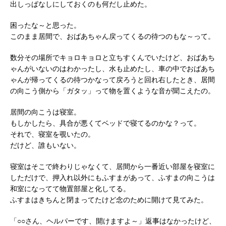
出しっぱなしにしておくのも何だし止めた。
困ったな～と思った。
このまま居間で、おばあちゃん戻ってくるの待つのもな～って。
数分その場所でキョロキョロと立ちすくんでいたけど、おばあち
ゃんがいないのはわかったし、水も止めたし、車の中でおばあち
ゃんが帰ってくるの待つかなって戻ろうと回れ右したとき、居間
の向こう側から「ガタッ」って物を置くような音が聞こえたの。
居間の向こうは寝室。
もしかしたら、具合が悪くてベッドで寝てるのかな？って。
それで、寝室を覗いたの。
だけど、誰もいない。
寝室はそこで終わりじゃなくて、居間から一番近い部屋を寝室に
しただけで、押入れ以外にもふすまがあって、ふすまの向こうは
和室になってて物置部屋と化してる。
ふすまはきちんと閉まってたけど念のために開けて見てみた。
「○○さん、ヘルパーです、開けますよ～」返事はなかったけど、