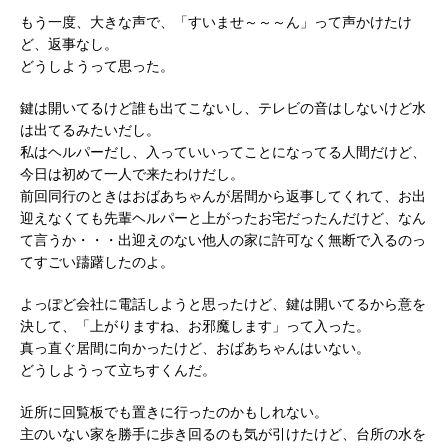
もう一度、大きな声で、「すいませ～～～ん」って声かけたけ
ど、返事なし。
どうしようって思った。
鍵は開いてるけど誰も出てこないし、テレビの音はしないけど水
は出てるみたいだし。
私はヘルパーだし、入っていいってことになってる人間だけど、
今日は初めて一人で来たわけだし。
前回同行のときはおばあちゃんが居間から返事してくれて、お出
迎えなくても先輩ヘルパーと上がったお宅だったんだけど、なん
て言うか・・・出迎えのない他人の家に許可なく無断で入るのっ
てすごい躊躇したのよ。
よっぽど会社に電話しようと思ったけど、鍵は開いてるから意を
決して、「上がりますね、お邪魔します」って入った。
真っ直ぐ居間に向かったけど、おばあちゃんはいない。
どうしようって立ちすくんだ。
近所に回覧板でも置きに行ったのかもしれない。
主のいない家を勝手に歩き回るのも気が引けたけど、台所の水を