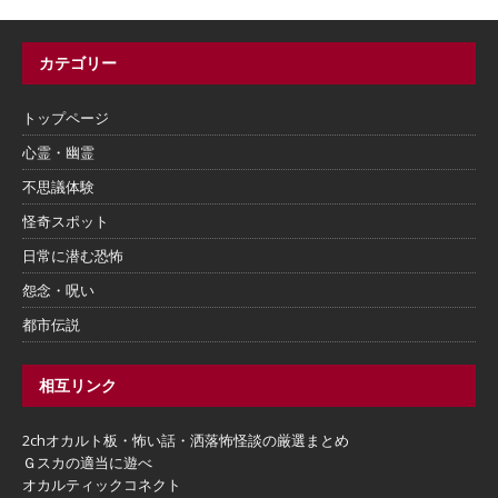
カテゴリー
トップページ
心霊・幽霊
不思議体験
怪奇スポット
日常に潜む恐怖
怨念・呪い
都市伝説
相互リンク
2chオカルト板・怖い話・洒落怖怪談の厳選まとめ
Ｇスカの適当に遊べ
オカルティックコネクト