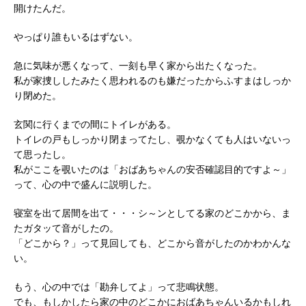
開けたんだ。
やっぱり誰もいるはずない。
急に気味が悪くなって、一刻も早く家から出たくなった。
私が家捜ししたみたく思われるのも嫌だったからふすまはしっか
り閉めた。
玄関に行くまでの間にトイレがある。
トイレの戸もしっかり閉まってたし、覗かなくても人はいないっ
て思ったし。
私がここを覗いたのは「おばあちゃんの安否確認目的ですよ～」
って、心の中で盛んに説明した。
寝室を出て居間を出て・・・シ～ンとしてる家のどこかから、ま
たガタッて音がしたの。
「どこから？」って見回しても、どこから音がしたのかわかんな
い。
もう、心の中では「勘弁してよ」って悲鳴状態。
でも、もしかしたら家の中のどこかにおばあちゃんいるかもしれ