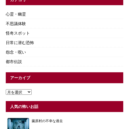
心霊・幽霊
不思議体験
怪奇スポット
日常に潜む恐怖
怨念・呪い
都市伝説
アーカイブ
人気の怖いお話
薗原村の不幸な過去