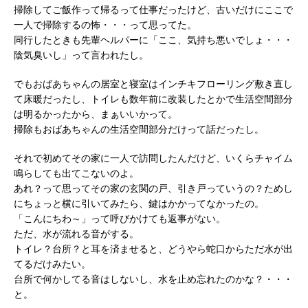
掃除してご飯作って帰るって仕事だったけど、古いだけにここで
一人で掃除するの怖・・・って思ってた。
同行したときも先輩ヘルパーに「ここ、気持ち悪いでしょ・・・
陰気臭いし」って言われたし。
でもおばあちゃんの居室と寝室はインチキフローリング敷き直し
て床暖だったし、トイレも数年前に改装したとかで生活空間部分
は明るかったから、まぁいいかって。
掃除もおばあちゃんの生活空間部分だけって話だったし。
それで初めてその家に一人で訪問したんだけど、いくらチャイム
鳴らしても出てこないのよ。
あれ？って思ってその家の玄関の戸、引き戸っていうの？ためし
にちょっと横に引いてみたら、鍵はかかってなかったの。
「こんにちわ～」って呼びかけても返事がない。
ただ、水が流れる音がする。
トイレ？台所？と耳を済ませると、どうやら蛇口からただ水が出
てるだけみたい。
台所で何かしてる音はしないし、水を止め忘れたのかな？・・・
と。