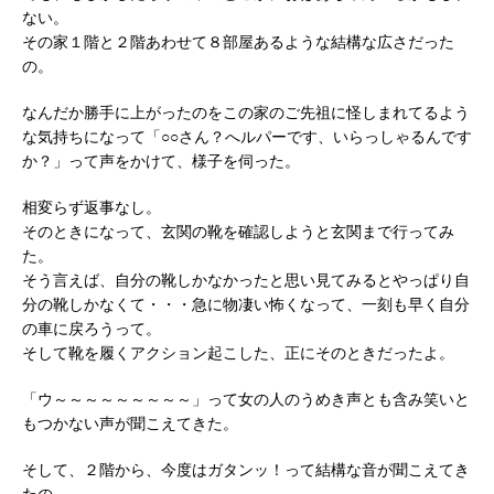
ない。
その家１階と２階あわせて８部屋あるような結構な広さだった
の。
なんだか勝手に上がったのをこの家のご先祖に怪しまれてるよう
な気持ちになって「○○さん？へルパーです、いらっしゃるんです
か？」って声をかけて、様子を伺った。
相変らず返事なし。
そのときになって、玄関の靴を確認しようと玄関まで行ってみ
た。
そう言えば、自分の靴しかなかったと思い見てみるとやっぱり自
分の靴しかなくて・・・急に物凄い怖くなって、一刻も早く自分
の車に戻ろうって。
そして靴を履くアクション起こした、正にそのときだったよ。
「ウ～～～～～～～～～」って女の人のうめき声とも含み笑いと
もつかない声が聞こえてきた。
そして、２階から、今度はガタンッ！って結構な音が聞こえてき
たの。