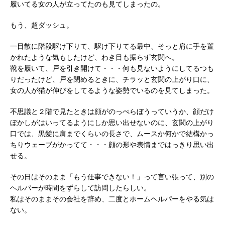
履いてる女の人が立ってたのも見てしまったの。
もう、超ダッシュ。
一目散に階段駆け下りて、駆け下りてる最中、そっと肩に手を置
かれたような気もしたけど、わき目も振らず玄関へ。
靴を履いて、戸を引き開けて・・・何も見ないようにしてるつも
りだったけど、戸を閉めるときに、チラッと玄関の上がり口に、
女の人が猫が伸びをしてるような姿勢でいるのを見てしまった。
不思議と２階で見たときは顔がのっぺらぼうっていうか、顔だけ
ぼかしがはいってるようにしか思い出せないのに、玄関の上がり
口では、黒髪に肩までくらいの長さで、ムースか何かで結構かっ
ちりウェーブがかってて・・・顔の形や表情まではっきり思い出
せる。
その日はそのまま「もう仕事できない！」って言い張って、別の
ヘルパーが時間をずらして訪問したらしい。
私はそのままその会社を辞め、二度とホームヘルパーをやる気は
ない。