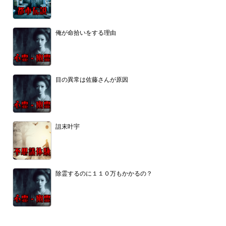
俺が命拾いをする理由
目の異常は佐藤さんが原因
詛末叶宇
除霊するのに１１０万もかかるの？