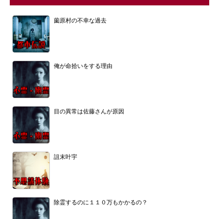
薗原村の不幸な過去
俺が命拾いをする理由
目の異常は佐藤さんが原因
詛末叶宇
除霊するのに１１０万もかかるの？