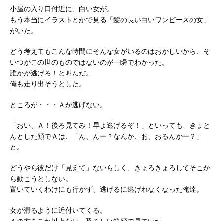
小屋の入り口付近に、白い女が。
もう本当にイラストとかで見る「髪の長い白いワンピースの女」
がいた。
どう考えてもこんな時間にそんな女がいるのはおかしいから、そ
いつがこの世のものではないのが一瞬でわかった。
誰かが逃げろ！と叫んだ。
俺も走り出そうとした。
ところが・・・Ａが逃げない。
「おい、Ａ！後ろ見てみ！早よ逃げるぞ！」といっても、きょと
んとした顔でＡは、「ん、んー？なんか、お、おるんかー？」
と。
どうやら彼だけ「見えて」ないらしく、きょろきょろしてそこか
ら動こうとしない。
置いていくわけにも行かず、逃げるに逃げれなくなった俺達。
女が滑るように近付いてくる。
Ａの方をこれ以上ない、恐ろしい笑顔で見ていた。