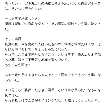
ろうという、ガキ丸出しの幼稚な考えを思いついた俺達グループ
は、そいつに声をかけた。
一つ返事で承諾したＡ。
場所は現地でも有名なダムで、その周辺の探検という事に決まっ
た。
そして当日。
真夏の夜、Ａを含め５人はいたものの、場所が場所だけにやっぱ
りひんやりとして、ちょっと不安になった。
それでもここまで来たなら行こう、という事で、膝の辺りまで茂
った草、湿って不安定な地面を進んでいく。
もちろん先頭はＡ。
ある一定の所まできたら４人そろって隠れてやろうという事にな
っていた。
１０分くらい彷徨ったとき、廃屋、というか小屋みたいなものを
見つけた。
それを見つけてここがタイミングだな、と隠れようとしたとき。