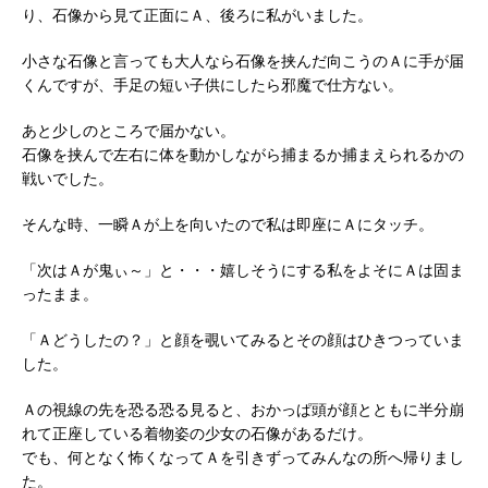
り、石像から見て正面にＡ、後ろに私がいました。
小さな石像と言っても大人なら石像を挟んだ向こうのＡに手が届
くんですが、手足の短い子供にしたら邪魔で仕方ない。
あと少しのところで届かない。
石像を挟んで左右に体を動かしながら捕まるか捕まえられるかの
戦いでした。
そんな時、一瞬Ａが上を向いたので私は即座にＡにタッチ。
「次はＡが鬼ぃ～」と・・・嬉しそうにする私をよそにＡは固ま
ったまま。
「Ａどうしたの？」と顔を覗いてみるとその顔はひきつっていま
した。
Ａの視線の先を恐る恐る見ると、おかっぱ頭が顔とともに半分崩
れて正座している着物姿の少女の石像があるだけ。
でも、何となく怖くなってＡを引きずってみんなの所へ帰りまし
た。