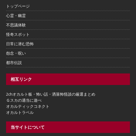
トップページ
心霊・幽霊
不思議体験
怪奇スポット
日常に潜む恐怖
怨念・呪い
都市伝説
相互リンク
2chオカルト板・怖い話・洒落怖怪談の厳選まとめ
Ｇスカの適当に遊べ
オカルティックコネクト
オカルトラベル
当サイトについて