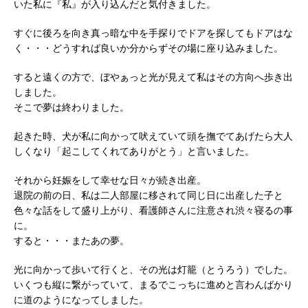
いた私に『私』が入り込んだと気付きました。
すぐに後ろを向き真っ暗な中を手探りでドアを探してもドアはな
く・・・どうすれば良いか分からずその場に座り込みました。
すると遠くの方で、ぼやぁっと光が見えて私はその方向へ歩き出
しました。
そこで夢は終わりました。
起きた時、犬が私に向かって吠えていて頭を撫でてあげたら大人
しくなり「起こしてくれてありがとう」と言いました。
それから妊娠をして幸せな日々が続き出産。
退院の前の日、私は二人部屋に移されて同じ日に出産した子と
色々な話をして盛り上がり、看護師さんに注意され渋々寝るの事
に。
すると・・・またあの夢。
光に向かって歩いて行くと、その光は灯籠（とうろう）でした。
いくつも縦に繋がっていて、まるでこっちに進めと言わんばかり
に道のようになってしました。