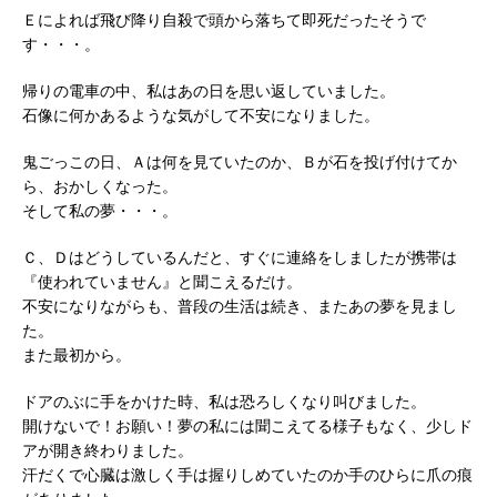
Ｅによれば飛び降り自殺で頭から落ちて即死だったそうで
す・・・。
帰りの電車の中、私はあの日を思い返していました。
石像に何かあるような気がして不安になりました。
鬼ごっこの日、Ａは何を見ていたのか、Ｂが石を投げ付けてか
ら、おかしくなった。
そして私の夢・・・。
Ｃ、Ｄはどうしているんだと、すぐに連絡をしましたが携帯は
『使われていません』と聞こえるだけ。
不安になりながらも、普段の生活は続き、またあの夢を見まし
た。
また最初から。
ドアのぶに手をかけた時、私は恐ろしくなり叫びました。
開けないで！お願い！夢の私には聞こえてる様子もなく、少しド
アが開き終わりました。
汗だくで心臓は激しく手は握りしめていたのか手のひらに爪の痕