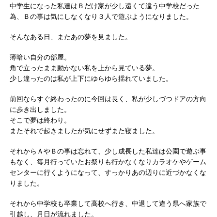
中学生になった私達はＢだけ家が少し遠くて違う中学校だった
為、Ｂの事は気にしなくなり３人で遊ぶようになりました。
そんなある日、またあの夢を見ました。
薄暗い自分の部屋。
角で立ったまま動かない私を上から見ている夢。
少し違ったのは私が上下にゆらゆら揺れていました。
前回ならすぐ終わったのに今回は長く、私が少しづつドアの方向
に歩き出しました。
そこで夢は終わり。
またそれで起きましたが気にせずまた寝ました。
それからＡやＢの事は忘れて、少し成長した私達は公園で遊ぶ事
もなく、毎月行っていたお祭りも行かなくなりカラオケやゲーム
センターに行くようになって、すっかりあの辺りに近づかなくな
りました。
それから中学校も卒業して高校へ行き、中退して違う県へ家族で
引越し、月日が流れました。