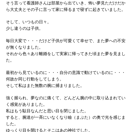
そう言って看護師さんは部屋から出ていき、怖い夢見ただけだか
ら大丈夫とその子に言って家に帰るまで寝ずに起きていました。
そして、いつもの日々。
少し違うのは子供。
毎日大変で・・・だけど子供が可愛くて幸せで、また夢への不安
が無くなりました。
それから色々あり離婚をして実家に帰ってきた頃また夢を見まし
た。
最初から見ているのに・・・自分の意識で動けているのに・・・
何故か同じ行動をしてしまう。
そして私はまた無数の腕に捕まりました。
強く握られ、夢なのに痛くて、どんどん腕の中に取り込まれてい
く感覚がありました。
私はもう駄目なんだと思い目を閉じました。
すると、腕達が一斉にいなくなり瞼（まぶた）の奥で光を感じま
した。
ゆっくり目を開けるとそこはあの神社でした。