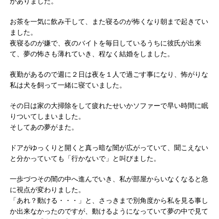
がありました。
お茶を一気に飲み干して、また寝るのが怖くなり朝まで起きてい
ました。
夜寝るのが嫌で、夜のバイトを毎日しているうちに彼氏が出来
て、夢の怖さも薄れていき、程なく結婚をしました。
夜勤があるので週に２日は夜を１人で過ごす事になり、怖がりな
私は犬を飼って一緒に寝ていました。
その日は家の大掃除をして疲れたせいかソファーで早い時間に眠
りついてしまいました。
そしてあの夢がまた。
ドアがゆっくりと開くと真っ暗な闇が広がっていて、聞こえない
と分かっていても「行かないで」と叫びました。
一歩づつその闇の中へ進んでいき、私が部屋からいなくなると急
に視点が変わりました。
「あれ？動ける・・・」と、さっきまで別角度から私を見る事し
か出来なかったのですが、動けるようになっていて夢の中で見て