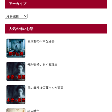
アーカイブ
人気の怖いお話
薗原村の不幸な過去
俺が命拾いをする理由
目の異常は佐藤さんが原因
詛末叶宇