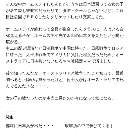
そんな中ホームステイしたんだが、うちは日本語習ってる女の子
が居て親も警察官だったりで、ダディクールじゃないけど、二日
目は公園でＢＢＱしたりクリケットしたり充実してた。
ホームステイが終わって全員が集合したらクラスに一人はいる自
称見える子が、ホームステイ先で沢山の日本兵を見たという噂が
広がる。
中二の歴史認識だと日清戦争で中国に勝った、日露戦争でロシア
に勝った、太平洋戦争でアメリカに負けた程度だったため、オー
ストラリアに日本兵いないだろｗｗ嘘確定ｗｗで済ました。
後で知ったんだが、オーストラリアと戦争したこと知って、最近
調べると上陸戦は無かったけど、何十人かはオーストラリアで死
んでるんだよな・・・。
女の子の嘘だったのか本当に見たのか今になって気になる。
関連
部屋に日本兵が出た・・・
収容所の中で伸びてくる手