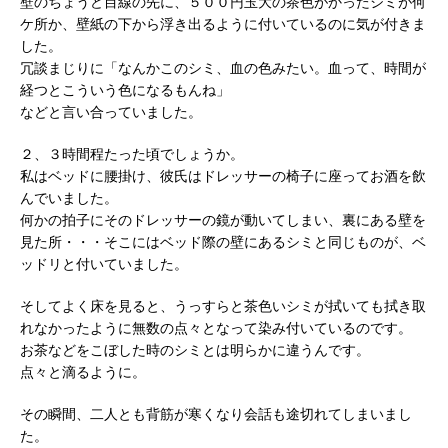
壁のちょうど目線の先に、５００円玉大の茶色がかったシミが何
ケ所か、壁紙の下から浮き出るように付いているのに気が付きま
した。
冗談まじりに「なんかこのシミ、血の色みたい。血って、時間が
経つとこういう色になるもんね」
などと言い合っていました。
２、３時間程たった頃でしょうか。
私はベッドに腰掛け、彼氏はドレッサーの椅子に座ってお酒を飲
んでいました。
何かの拍子にそのドレッサーの鏡が動いてしまい、裏にある壁を
見た所・・・そこにはベッド際の壁にあるシミと同じものが、ベ
ッドリと付いていました。
そしてよく床を見ると、うっすらと茶色いシミが拭いても拭き取
れなかったように無数の点々となって染み付いているのです。
お茶などをこぼした時のシミとは明らかに違うんです。
点々と滴るように。
その瞬間、二人とも背筋が寒くなり会話も途切れてしまいまし
た。