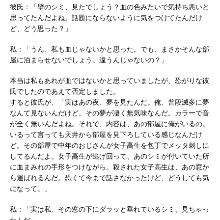
彼氏：「壁のシミ、見たでしょう？血の色みたいで気持ち悪いと
思ってたんだよね。話題にならないように気をつけてたんだけ
ど、どう思った？」
私：「うん、私も血じゃないかと思った。でも、まさかそんな部
屋に泊まらせないでしょう。違うんじゃないの？」
本当は私もあれが血ではないかと思っていましたが、恐がりな彼
氏でしたのであえて否定しました。
すると彼氏が、「実はあの夜、夢を見たんだ。俺、普段滅多に夢
なんて見ないんだけど。その夢が凄く無気味なんだ。カラーで音
が全く無いんだよね。それで、内容は、あの部屋に俺がいるの。
いるって言っても天井から部屋を見下ろしている感じなんだけ
ど。その部屋で中年のおじさんが女子高生を包丁でメッタ刺しに
してるんだよ。女子高生が逃げ回って、あのシミが付いていた所
に血まみれの手形をつけながら。殺された女子高生は、あの窓か
ら運ばれるんだ。恐くて今まで話さなかったけど、どうしても気
になって。」
私：「実は私、その窓の下にダラッと垂れているシミ、見ちゃっ
たんだ」