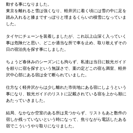
動する事になりました。
東京を離れると雪は強くなり、軽井沢に着く頃には雪の中に足を
踏み入れると膝まですっぽりと埋まるくらいの積雪になっていま
した。
タイヤにチェーンを装着しましたが、これ以上山深く入っていく
事は危険だと思い、どこか適当な所で車を止め、取り敢えずその
日の宿泊先を探す事にしました。
ちょうど春休みのシーズンにも拘らず、私達は当日に観光ガイド
を頼りに宿を探すという無謀さで、案の定どこの宿も満室、軽井
沢中心部にある宿は全て断られていました。
仕方なく軽井沢からは少し離れた市街地にある宿にしようという
事になり、観光ガイドのリストに記載されている宿を上から順に
あたっていきました。
結局、なかなか空室のある所は見つからず、リストもあと数件の
宿しか残っていないという時になって、焦りながら電話したある
宿でこういうやり取りになりました。