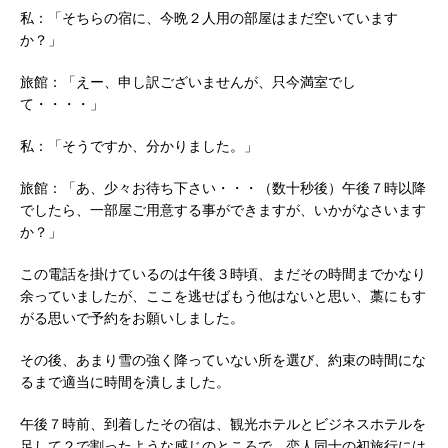
私：「そちらの宿に、今晩２人用の部屋はまだ空いています
か？」
旅館：「えー、申し訳ございませんが、只今満室でし
て・・・・」
私：「そうですか、分かりました。」
旅館：「あ、少々お待ち下さい・・・（数十秒後）午後７時以降
でしたら、一部屋ご用意する事ができますが、いかがなさいます
か？」
この電話を掛けているのは午後３時頃、まだその時間までかなり
余っていましたが、ここを逃せばもう他はないと思い、藁にもす
がる思いで予約をお願いしました。
その後、あまり雪の強く降っていない所を選び、約束の時間にな
るまで適当に時間を潰しました。
午後７時前、到着したその宿は、観光ホテルとビジネスホテルを
足して２で割ったような感じのところで、恋人同士の初旅行には