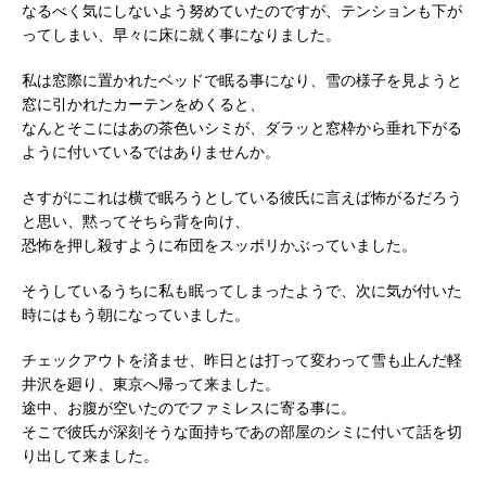
なるべく気にしないよう努めていたのですが、テンションも下が
ってしまい、早々に床に就く事になりました。
私は窓際に置かれたベッドで眠る事になり、雪の様子を見ようと
窓に引かれたカーテンをめくると、
なんとそこにはあの茶色いシミが、ダラッと窓枠から垂れ下がる
ように付いているではありませんか。
さすがにこれは横で眠ろうとしている彼氏に言えば怖がるだろう
と思い、黙ってそちら背を向け、
恐怖を押し殺すように布団をスッポリかぶっていました。
そうしているうちに私も眠ってしまったようで、次に気が付いた
時にはもう朝になっていました。
チェックアウトを済ませ、昨日とは打って変わって雪も止んだ軽
井沢を廻り、東京へ帰って来ました。
途中、お腹が空いたのでファミレスに寄る事に。
そこで彼氏が深刻そうな面持ちであの部屋のシミに付いて話を切
り出して来ました。