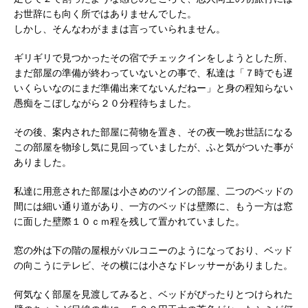
お世辞にも向く所ではありませんでした。
しかし、そんなわがままは言っていられません。
ギリギリで見つかったその宿でチェックインをしようとした所、
まだ部屋の準備が終わっていないとの事で、私達は「７時でも遅
いくらいなのにまだ準備出来てないんだねー」と身の程知らない
愚痴をこぼしながら２０分程待ちました。
その後、案内された部屋に荷物を置き、その夜一晩お世話になる
この部屋を物珍し気に見回っていましたが、ふと気がついた事が
ありました。
私達に用意された部屋は小さめのツインの部屋、二つのベッドの
間には細い通り道があり、一方のベッドは壁際に、もう一方は窓
に面した壁際１０ｃｍ程を残して置かれていました。
窓の外は下の階の屋根がバルコニーのようになっており、ベッド
の向こうにテレビ、その横には小さなドレッサーがありました。
何気なく部屋を見渡してみると、ベッドがぴったりとつけられた