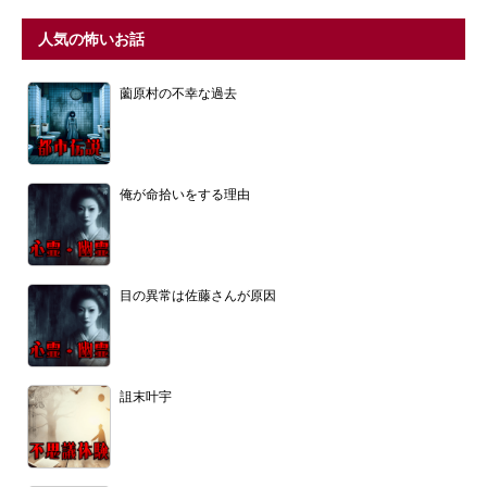
人気の怖いお話
薗原村の不幸な過去
俺が命拾いをする理由
目の異常は佐藤さんが原因
詛末叶宇