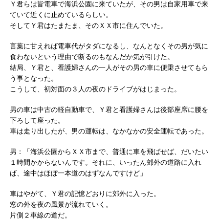
Ｙ君らは皆電車で海浜公園に来ていたが、その男は自家用車で来
ていて近くに止めているらしい。
そしてＹ君はたまたま、そのＸＸ市に住んでいた。
言葉に甘えれば電車代がタダになるし、なんとなくその男が気に
食わないという理由で断るのもなんだか気が引けた。
結局、Ｙ君と、看護婦さんの一人がその男の車に便乗させてもら
う事となった。
こうして、初対面の３人の夜のドライブがはじまった。
男の車は中古の軽自動車で、Ｙ君と看護婦さんは後部座席に腰を
下ろして座った。
車は走り出したが、男の運転は、なかなかの安全運転であった。
男：「海浜公園からＸＸ市まで、普通に車を飛ばせば、だいたい
１時間かからないんです。それに、いったん郊外の道路に入れ
ば、途中はほぼ一本道のはずなんですけど」
車はやがて、Ｙ君の記憶どおりに郊外に入った。
窓の外を夜の風景が流れていく。
片側２車線の道だ。