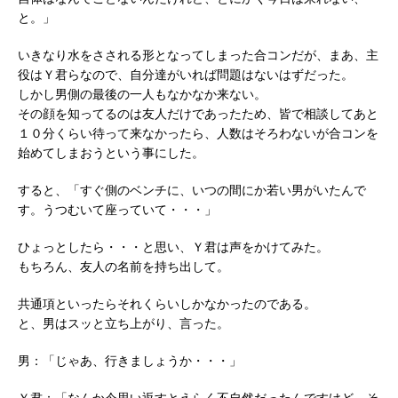
と。」
いきなり水をさされる形となってしまった合コンだが、まあ、主
役はＹ君らなので、自分達がいれば問題はないはずだった。
しかし男側の最後の一人もなかなか来ない。
その顔を知ってるのは友人だけであったため、皆で相談してあと
１０分くらい待って来なかったら、人数はそろわないが合コンを
始めてしまおうという事にした。
すると、「すぐ側のベンチに、いつの間にか若い男がいたんで
す。うつむいて座っていて・・・」
ひょっとしたら・・・と思い、Ｙ君は声をかけてみた。
もちろん、友人の名前を持ち出して。
共通項といったらそれくらいしかなかったのである。
と、男はスッと立ち上がり、言った。
男：「じゃあ、行きましょうか・・・」
Ｙ君：「なんか今思い返すとえらく不自然だったんですけど、そ