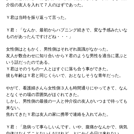
介役の友人を入れて７人のはずであった。
Ｙ君は当時を振り返って言った。
Ｙ君：「なんか、最初からハプニング続きで、変な予感みたいな
ものがあったんですけどね・・・」
女性側はともかく、男性側はそれぞれ面識がなかった。
友人が数合わせに知り合いからＹ君のような男性を適当に選ぶと
いう話だったのである。
Ｙ君はそのうちの一人とはすぐに落ち合う事ができた。
彼も年齢はＹ君と同じくらいで、おとなしそうな青年だった。
やがて、看護婦さんら女性側３人も時間通りにやってきて、なん
となくその場の雰囲気がほぐれてきた。
しかし、男性側の最後の一人と仲介役の友人がいつまで待っても
来ない。
焦れてきたＹ君は友人の家に携帯で連絡を入れてみた。
Ｙ君：「急病って事らしいんです。いや、腹痛かなんかで、病気
自体はなんてことないんだけれど、とにかく今日は来れない、