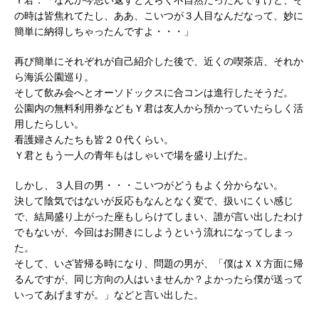
の時は皆焦れてたし、ああ、こいつが３人目なんだなって、妙に
簡単に納得しちゃったんですよ・・・」
再び簡単にそれぞれが自己紹介した後で、近くの喫茶店、それか
ら海浜公園巡り。
そして飲み会へとオーソドックスに合コンは進行したそうだ。
公園内の無料利用券などもＹ君は友人から預かっていたらしく活
用したらしい。
看護婦さんたちも皆２０代くらい。
Ｙ君ともう一人の青年もはしゃいで場を盛り上げた。
しかし、３人目の男・・・こいつがどうもよく分からない。
決して陰気ではないが反応もなんとなく変で、扱いにくい感じ
で、結局盛り上がった座もしらけてしまい、誰が言い出したわけ
でもないが、今回はお開きにしようという流れになってしまっ
た。
そして、いざ皆帰る時になり、問題の男が、「僕はＸＸ方面に帰
るんですが、同じ方向の人はいませんか？よかったら僕が送って
いってあげますが。」などと言い出した。