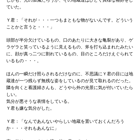
ていた。
Ｙ君：「それが・・・一つもまともな物がないんです。どういう
ことかと言うと・・・」
頭部が半分欠けているもの、口のあたりに大きな亀裂があり、ゲ
ラゲラと笑っているように見えるもの、斧を打ち込まれたみたい
に、顔が真っ二つに割れているもの、目のところだけえぐられて
いるもの・・・。
ほんの一瞬だけ照らされるだけなのに、不思議にＹ君の目には地
蔵達が一つ残らず無残な姿をしているのが見て取れるのだった。
隣を向くと看護婦さんも、どうやら外の光景に気が付いていたら
しい。
気分が悪そうな表情をしている。
Ｙ君も嫌な気分がした。
Ｙ君：「なんであんないやらしい地蔵を置いておくんだろう
か・・・それもあんなに」