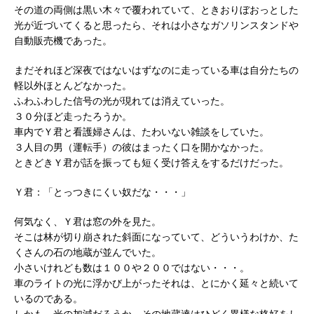
その道の両側は黒い木々で覆われていて、ときおりぼおっとした
光が近づいてくると思ったら、それは小さなガソリンスタンドや
自動販売機であった。
まだそれほど深夜ではないはずなのに走っている車は自分たちの
軽以外ほとんどなかった。
ふわふわした信号の光が現れては消えていった。
３０分ほど走ったろうか。
車内でＹ君と看護婦さんは、たわいない雑談をしていた。
３人目の男（運転手）の彼はまったく口を開かなかった。
ときどきＹ君が話を振っても短く受け答えをするだけだった。
Ｙ君：「とっつきにくい奴だな・・・」
何気なく、Ｙ君は窓の外を見た。
そこは林が切り崩された斜面になっていて、どういうわけか、た
くさんの石の地蔵が並んでいた。
小さいけれども数は１００や２００ではない・・・。
車のライトの光に浮かび上がったそれは、とにかく延々と続いて
いるのである。
しかも、光の加減だろうか、その地蔵達はひどく異様な格好をし